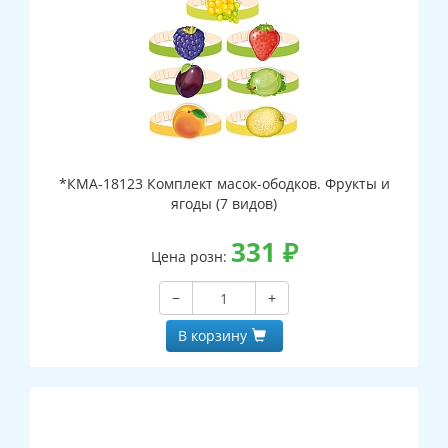
*КМА-18123 Комплект масок-ободков. Фрукты и
ягоды (7 видов)
331
₽
Цена розн:
−
+
В корзину