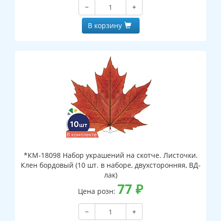
−
+
В корзину
*КМ-18098 Набор украшений на скотче. Листочки.
Клен бордовый (10 шт. в наборе, двухсторонняя, ВД-
лак)
77
₽
Цена розн:
−
+