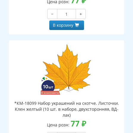
77
₽
Цена розн:
−
+
В корзину
*КМ-18099 Набор украшений на скотче. Листочки.
Клен желтый (10 шт. в наборе, двухсторонняя, ВД-
лак)
77
₽
Цена розн: