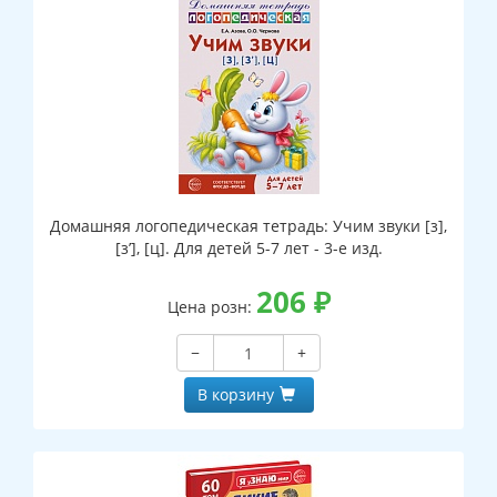
Домашняя логопедическая тетрадь: Учим звуки [з],
[з’], [ц]. Для детей 5-7 лет - 3-е изд.
206
₽
Цена розн:
−
+
В корзину