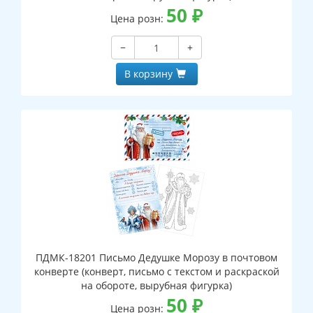
50
₽
Цена розн:
−
+
В корзину
ПДМК-18201 Письмо Дедушке Морозу в почтовом
конверте (конверт, письмо с текстом и раскраской
на обороте, вырубная фигурка)
50
₽
Цена розн: