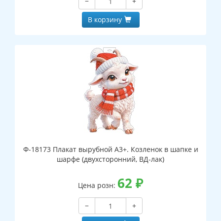
−
+
В корзину
Ф-18173 Плакат вырубной А3+. Козленок в шапке и
шарфе (двухсторонний, ВД-лак)
62
₽
Цена розн:
−
+