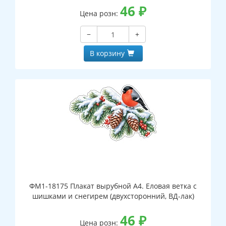
46
₽
Цена розн:
−
+
В корзину
ФМ1-18175 Плакат вырубной А4. Еловая ветка с
шишками и снегирем (двухсторонний, ВД-лак)
46
₽
Цена розн: