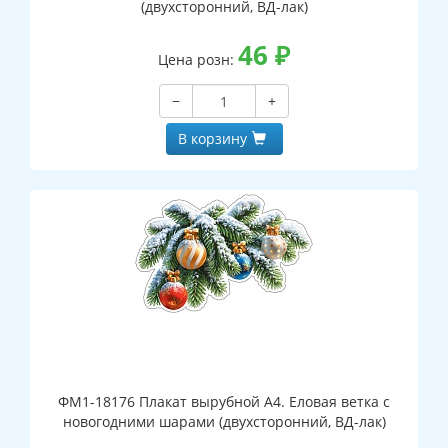
(двухсторонний, ВД-лак)
46
₽
Цена розн:
−
+
В корзину
ФМ1-18176 Плакат вырубной А4. Еловая ветка с
новогодними шарами (двухсторонний, ВД-лак)