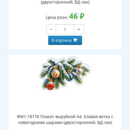
(двухсторонний, ВД-лак)
46
₽
Цена розн:
−
+
В корзину
ФМ1-18176 Плакат вырубной А4. Еловая ветка с
новогодними шарами (двухсторонний, ВД-лак)