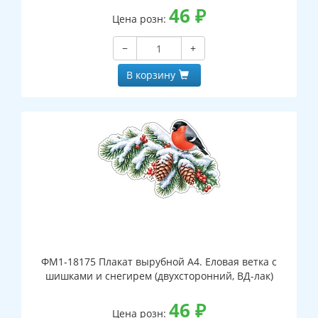
46
₽
Цена розн:
−
+
В корзину
ФМ1-18175 Плакат вырубной А4. Еловая ветка с
шишками и снегирем (двухсторонний, ВД-лак)
46
₽
Цена розн: