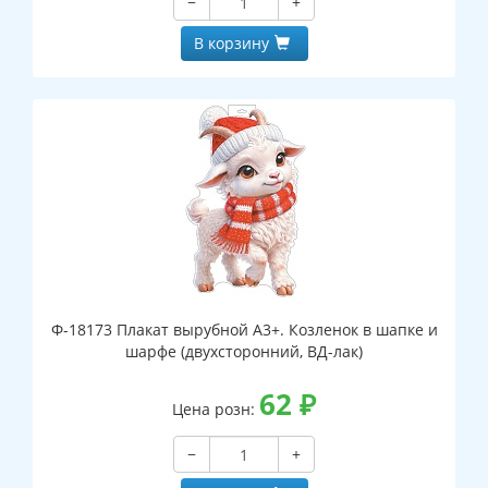
−
+
В корзину
Ф-18173 Плакат вырубной А3+. Козленок в шапке и
шарфе (двухсторонний, ВД-лак)
62
₽
Цена розн:
−
+