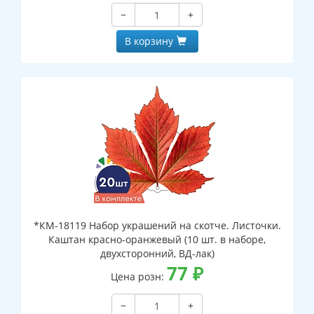
−
+
В корзину
*КМ-18119 Набор украшений на скотче. Листочки.
Каштан красно-оранжевый (10 шт. в наборе,
двухсторонний, ВД-лак)
77
₽
Цена розн:
−
+