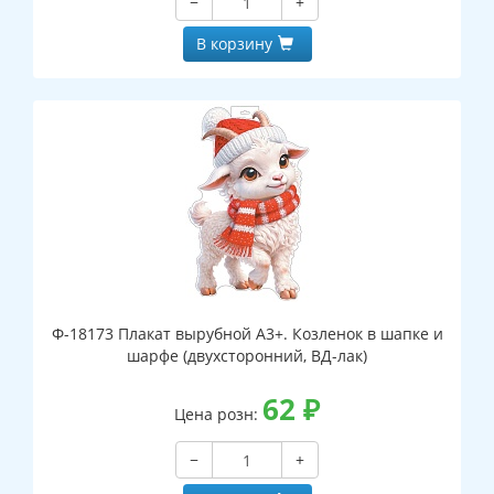
−
+
В корзину
Ф-18173 Плакат вырубной А3+. Козленок в шапке и
шарфе (двухсторонний, ВД-лак)
62
₽
Цена розн:
−
+