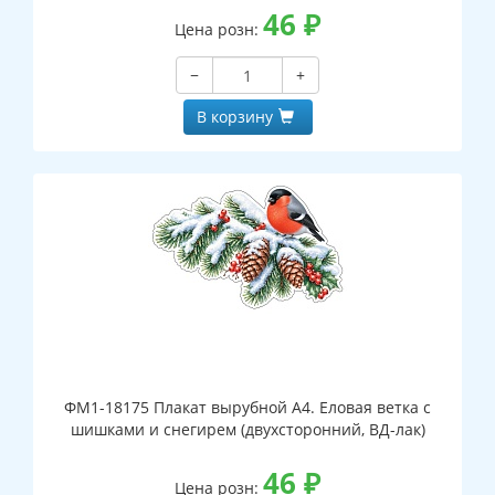
46
₽
Цена розн:
−
+
В корзину
ФМ1-18175 Плакат вырубной А4. Еловая ветка с
шишками и снегирем (двухсторонний, ВД-лак)
46
₽
Цена розн: