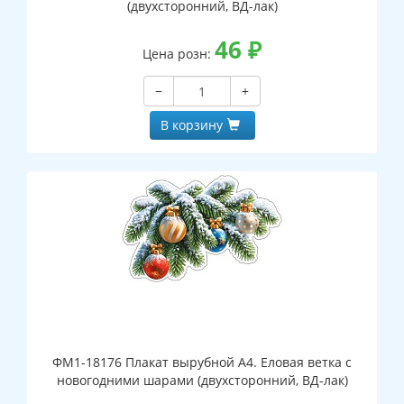
(двухсторонний, ВД-лак)
46
₽
Цена розн:
−
+
В корзину
ФМ1-18176 Плакат вырубной А4. Еловая ветка с
новогодними шарами (двухсторонний, ВД-лак)