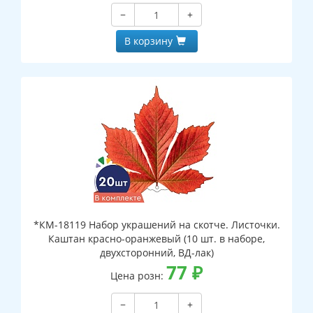
−
+
В корзину
*КМ-18119 Набор украшений на скотче. Листочки.
Каштан красно-оранжевый (10 шт. в наборе,
двухсторонний, ВД-лак)
77
₽
Цена розн:
−
+