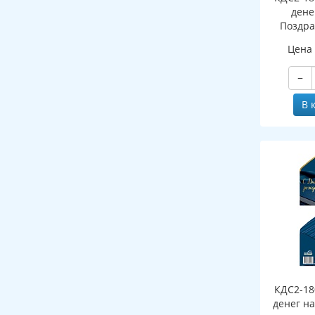
дене
Поздра
муж
Цена
−
В 
КДС2-18
денег на