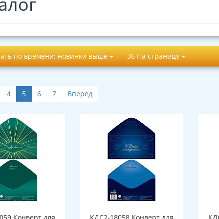
алог
ать по времени: новинки выше
36 На страницу
4
5
6
7
Вперед
059 Конверт для
КДС2-18058 Конверт для
КД