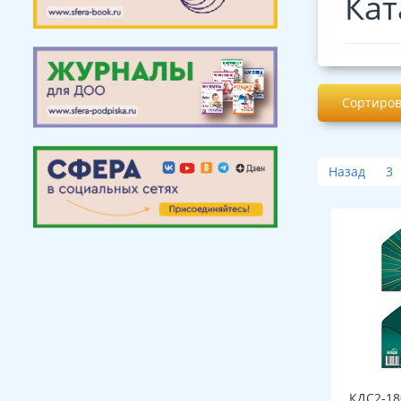
Кат
Сортиров
Назад
3
КДС2-18