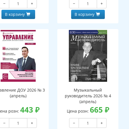
−
+
−
+
В корзину
В корзину
авление ДОУ 2026 № 3
Музыкальный
(апрель)
руководитель 2026 № 4
(апрель)
443
₽
665
₽
ена розн:
Цена розн:
−
+
−
+