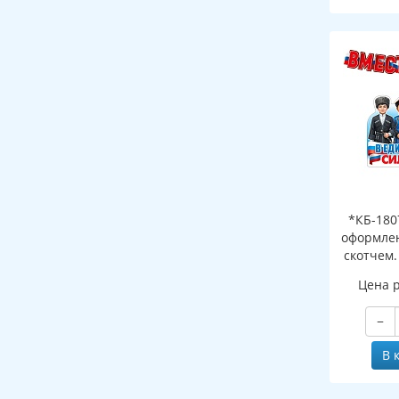
*КБ-180
оформлен
скотчем.
(плакат 
Цена 
−
В 