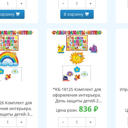
+
−
+
корзину
В корзину
*КБ-18125 Комплект для
Упр
оформления интерьера.
День защиты детей-2
26 Комплект для
(гирлянда 2,3 м с плакатом
836
₽
ния интерьера.
Цена розн:
Ц
А3, плакат А4, 2 фигуры по
ащиты детей-3
1 шт. и 4 фигуры по 20 шт.)
 2,3 м, 2 плаката
+
−
+
игуры по 20 шт.)