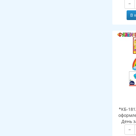
−
В 
*КБ-181
оформле
День з
(гирлянда
−
А3 и 3 ф