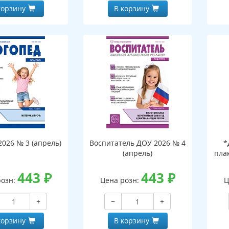
корзину
В корзину
2026 № 3 (апрель)
Воспитатель ДОУ 2026 № 4
*
(апрель)
пла
443
₽
443
₽
инд
розн:
Цена розн:
Ц
с е
+
−
+
корзину
В корзину