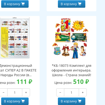
В корзину
В корзину
Демонстрационный
*КБ-18073 Комплект для
кат СУПЕР А2 В ПАКЕТЕ
оформления интерьера.
Народы России (в
Школа - Страна знаний!
ивидуальной упаковке,
111
₽
510
₽
ена розн:
Цена розн:
вроподвесом и клеевым
клапаном)
−
+
−
+
В корзину
В корзину