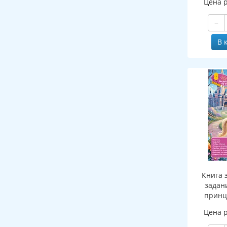
Цена 
ПАПКЕ
−
В 
Книга 
задан
принце
Цена 