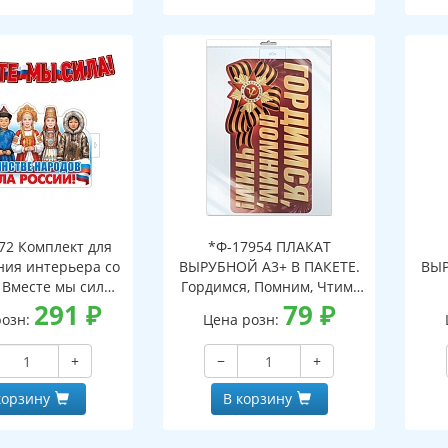
72 Комплект для
*Ф-17954 ПЛАКАТ
ия интерьера со
ВЫРУБНОЙ А3+ В ПАКЕТЕ.
ВЫР
 Вместе мы сила!
Гордимся, Помним, Чтим!
А3 и гирлянда 1,6
291
₽
(двухсторонний, ВД-лак, в
79
₽
розн:
Цена розн:
м)
индивидуальной упаковке,
(дв
с европодвесом и клеевым
инд
+
−
+
клапаном)
с е
корзину
В корзину