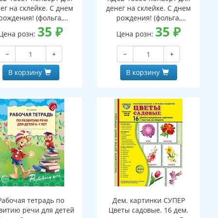
ег на склейке. С днем
денег на склейке. С днем
рождения! (фольга,
рождения! (фольга,
мужской, текст)
35
₽
унисекс, торт)
35
₽
Цена розн:
Цена розн:
−
+
−
+
В корзину
В корзину
Рабочая тетрадь по
Дем. картинки СУПЕР
витию речи для детей
Цветы садовые. 16 дем.