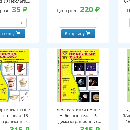
ния! (фольга,
6-7
кой, подарок)
35
₽
220
₽
 розн:
Цена розн:
Ц
+
−
+
корзину
В корзину
артинки СУПЕР
Дем. картинки СУПЕР
Д
а столовая. 16
Небесные тела. 16
Жив
нстрационных
демонстрационных
1
ок с текстом В
315
₽
картинок с текстом В
315
₽
к