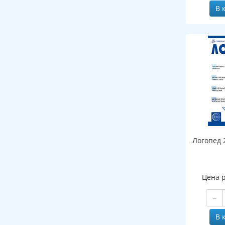
В 
Логопед 
Цена 
−
В 