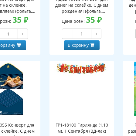
г на склейке.
денег на склейке. С днем
ден
вляем! (фольга,
рождения! (фольга,
ской, узоры)
35
₽
мужской, вензеля)
35
₽
 розн:
Цена розн:
+
−
+
корзину
В корзину
055 Конверт для
ГР1-18100 Гирлянда (1,10
 склейке. С днем
м). 1 Сентября (ВД-лак)
раз