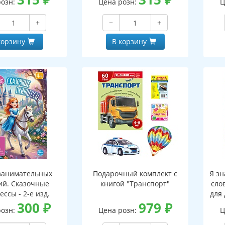
розн:
Цена розн:
Ц
 (173х220 мм)
ПАПКЕ (173х220 мм)
+
−
+
корзину
В корзину
занимательных
Подарочный комплект с
Я зн
ий. Сказочные
книгой "Транспорт"
сло
ссы - 2-е изд.
для 
300
₽
979
₽
розн:
Цена розн:
Ц