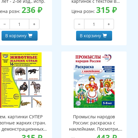
 лет - 2-ое изд., испр.
картинок с текстом В
236
₽
ПАПКЕ (173х220 мм)
315
₽
ена розн:
Цена розн:
−
+
−
+
В корзину
В корзину
ем. картинки СУПЕР
Промыслы народов
отные жарких стран.
России: раскраска с
6 демонстрационных
наклейками. Посмотри,
артинок с текстом В
315
₽
наклей, раскрась (для
443
₽