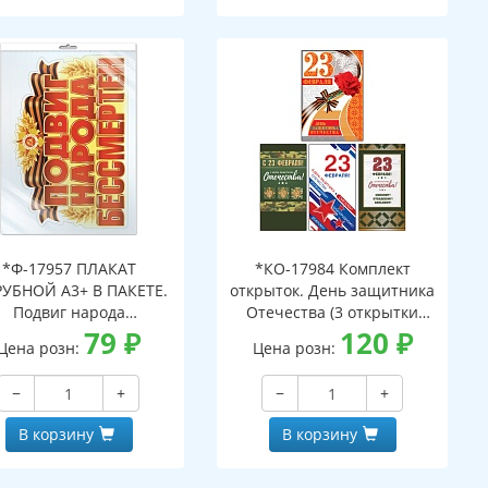
*Ф-17957 ПЛАКАТ
*КО-17984 Комплект
УБНОЙ А3+ В ПАКЕТЕ.
открыток. День защитника
Подвиг народа
Отечества (3 открытки
бессмертен.
79
₽
евроформата и 1 открытка
120
₽
Цена розн:
Цена розн:
ухсторонний, ВД-лак, в
среднего формата)
ивидуальной упаковке,
−
+
−
+
вроподвесом и клеевым
клапаном)
В корзину
В корзину