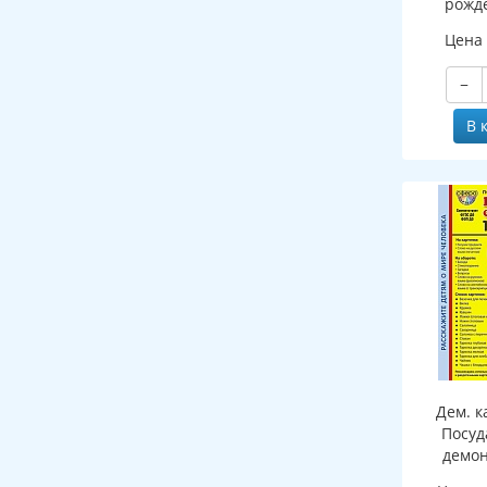
рожде
мужс
Цена
−
В 
Дем. к
Посуд
демо
картин