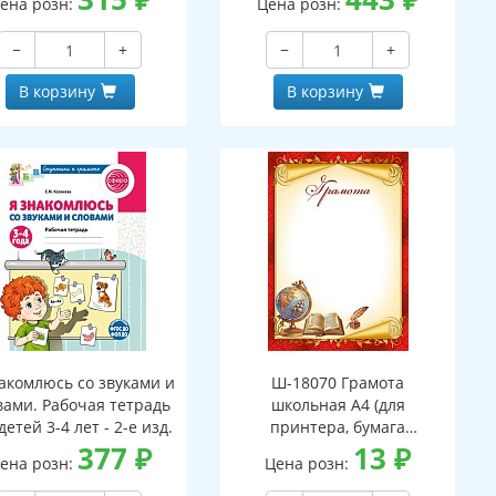
ена розн:
Цена розн:
ПАПКЕ (173х220 мм)
детей 5-8 лет)
−
+
−
+
В корзину
В корзину
акомлюсь со звуками и
Ш-18070 Грамота
вами. Рабочая тетрадь
школьная А4 (для
детей 3-4 лет - 2-е изд.
принтера, бумага
377
₽
мелованная 150 г
13
₽
ена розн:
Цена розн: