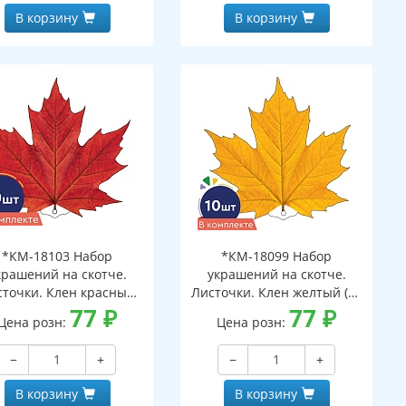
В корзину
В корзину
*КМ-18103 Набор
*КМ-18099 Набор
крашений на скотче.
украшений на скотче.
сточки. Клен красный
Листочки. Клен желтый (10
(10 шт. в наборе,
77
₽
шт. в наборе,
77
₽
Цена розн:
Цена розн:
ухсторонняя, ВД-лак)
двухсторонняя, ВД-лак)
−
+
−
+
В корзину
В корзину