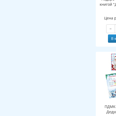
книгой "
Цена 
−
В 
ПДМК-
Деду