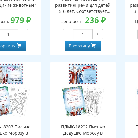
Дикие животные"
развитию речи для детей
раз
5-6 лет. Соответствует
3-
979
₽
ФГОС ДО - 3-е изд. испр.
236
₽
ФГО
розн:
Цена розн:
Ц
+
−
+
корзину
В корзину
18203 Письмо
ПДМК-18202 Письмо
шке Морозу в
Дедушке Морозу в