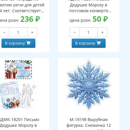
витию речи для детей
Дедушке Морозу в
4 лет. Соответствует
почтовом конверте
С ДО - 3-е изд. испр.
236
₽
(конверт, письмо с текстом
50
₽
ена розн:
Цена розн:
и раскраской на обороте,
вырубная фигурка)
−
+
−
+
В корзину
В корзину
ПДМК-18201 Письмо
М-18198 Вырубная
Дедушке Морозу в
фигурка. Снежинка 12