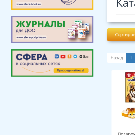
Кат
Сортиров
Назад
1
Подароч