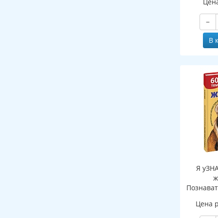
Цен
−
В 
Я уЗН
ж
Познават
де
Цена 