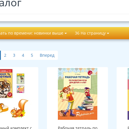
алог
ать по времени: новинки выше
36 На страницу
2
3
4
5
Вперед
ный комплект с
Рабочая тетрадь по