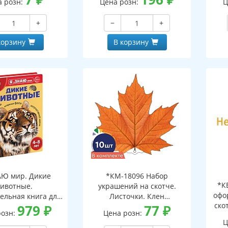
а розн:
Цена розн:
Ц
+
−
+
корзину
В корзину
АЮ мир. Дикие
*КМ-18096 Набор
*К
ивотные.
украшений на скотче.
офо
ельная книга для
Листочки. Клен
ско
тей 4-8 лет
979
₽
оранжевый (10 шт. в
77
₽
розн:
Цена розн:
наборе, двухсторонний,
Ц
ВД-лак)