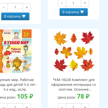
−
+
−
+
В корзину
В корзину
 узнаю мир. Рабочая
*КМ-18228 Комплект для
адь для детей 5-6 лет -
оформления интерьера со
3-е изд., испр.
скотчем. Осенние
105
₽
листочки-2 (10 видов)
78
₽
ена розн:
Цена розн:
−
+
−
+