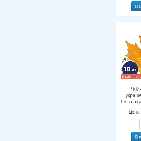
В 
*КМ-
украше
Листочки
желтый (
Цена
двухсто
−
В 