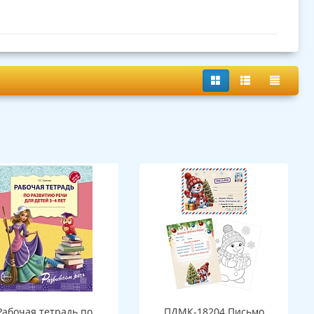
Рабочая тетрадь по
ПДМК-18204 Письмо