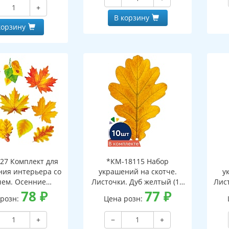
и клеевым клапаном)
+
В корзину
корзину
27 Комплект для
*КМ-18115 Набор
ия интерьера со
украшений на скотче.
у
чем. Осенние
Листочки. Дуб желтый (10
Лист
ки-1 (10 видов)
78
₽
шт. в наборе,
77
₽
 розн:
Цена розн:
двухсторонняя, ВД-лак)
дв
+
−
+