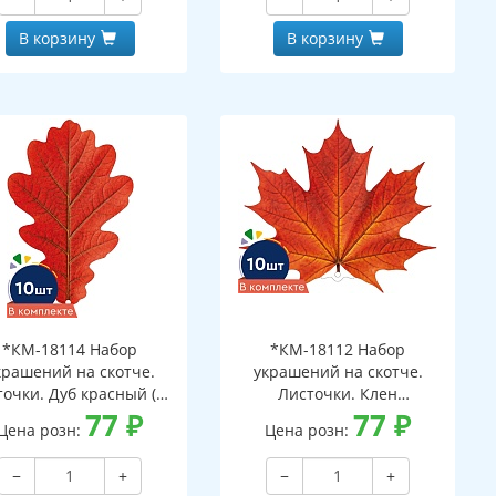
В корзину
В корзину
*КМ-18114 Набор
*КМ-18112 Набор
крашений на скотче.
украшений на скотче.
очки. Дуб красный (10
Листочки. Клен
шт. в наборе,
77
₽
оранжевый (10 шт. в
77
₽
Цена розн:
Цена розн:
ухсторонняя, ВД-лак)
наборе, двухсторонняя, ВД-
лак)
−
+
−
+