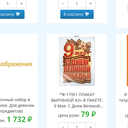
+
−
+
корзину
В корзину
*Ф-17951 ПЛАКАТ
Я
очный набор в
ВЫРУБНОЙ А3+ В ПАКЕТЕ.
тетр
ике. Для девочек.
9 Мая. С Днем Великой
 предметов)
Победы! (двухсторонний,
79
₽
Цена розн:
Ц
1 732
₽
ВД-лак, в индивидуальной
зн:
упаковке, с европодвесом
−
+