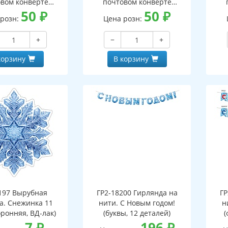
вом конверте
почтовом конверте
 письмо с текстом
50
₽
(конверт, письмо с текстом
50
₽
(кон
 розн:
Цена розн:
ской на обороте,
и раскраской на обороте,
и р
бная фигурка)
вырубная фигурка)
+
−
+
корзину
В корзину
197 Вырубная
ГР2-18200 Гирлянда на
ГР
а. Снежинка 11
нити. С Новым годом!
н
оронняя, ВД-лак)
(буквы, 12 деталей)
(
7
₽
196
₽