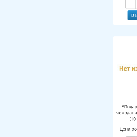
−
В 
*Подар
чемоданч
(10
Цена ро