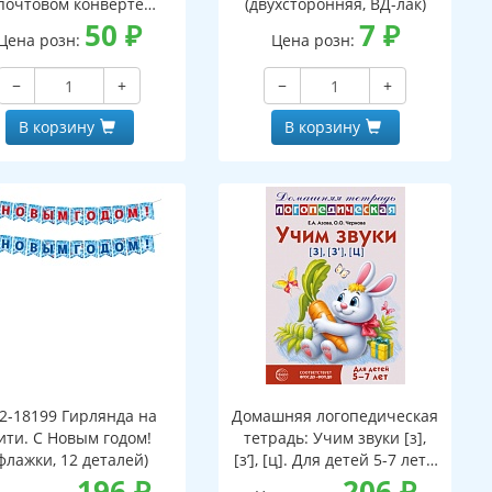
почтовом конверте
(двухсторонняя, ВД-лак)
верт, письмо с текстом
50
₽
7
₽
Цена розн:
Цена розн:
аскраской на обороте,
вырубная фигурка)
−
+
−
+
В корзину
В корзину
2-18199 Гирлянда на
Домашняя логопедическая
ити. С Новым годом!
тетрадь: Учим звуки [з],
флажки, 12 деталей)
[з’], [ц]. Для детей 5-7 лет -
196
₽
3-е изд.
206
₽