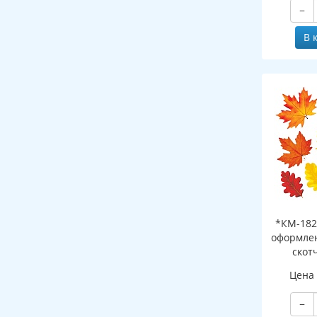
−
В 
*КМ-182
оформлен
скот
листоч
Цена
−