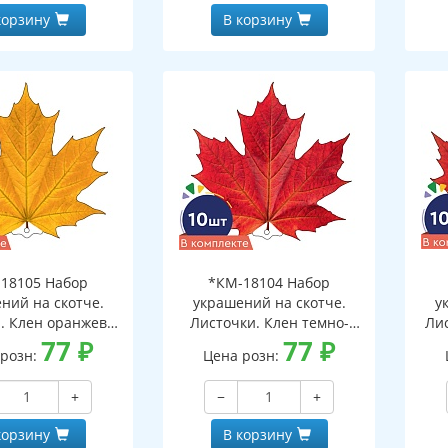
корзину
В корзину
18105 Набор
*КМ-18104 Набор
ний на скотче.
украшений на скотче.
у
. Клен оранжево-
Листочки. Клен темно-
Ли
10 шт. в наборе,
77
₽
красный (10 шт. в наборе,
77
₽
 розн:
Цена розн:
ронняя, ВД-лак)
двухсторонняя, ВД-лак)
дв
+
−
+
корзину
В корзину