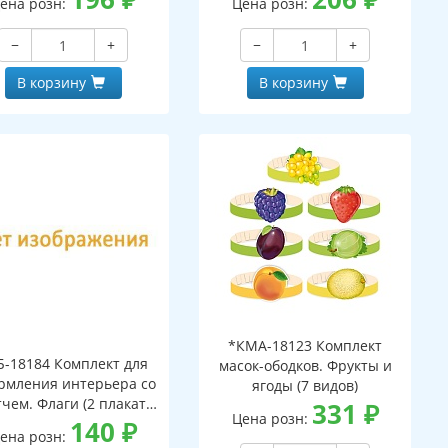
ена розн:
Цена розн:
−
+
−
+
В корзину
В корзину
*КМА-18123 Комплект
Б-18184 Комплект для
масок-ободков. Фрукты и
рмления интерьера со
ягоды (7 видов)
тчем. Флаги (2 плаката
331
₽
Цена розн:
А3)
140
₽
ена розн: