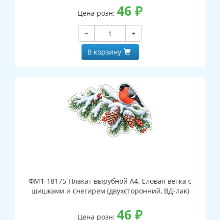
46
₽
Цена розн:
−
+
В корзину
ФМ1-18175 Плакат вырубной А4. Еловая ветка с
шишками и снегирем (двухсторонний, ВД-лак)
46
₽
Цена розн: