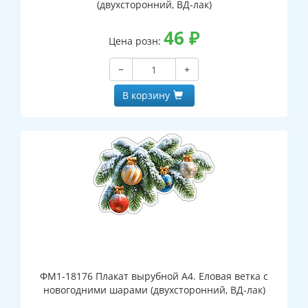
(двухсторонний, ВД-лак)
46
₽
Цена розн:
−
+
В корзину
ФМ1-18176 Плакат вырубной А4. Еловая ветка с
новогодними шарами (двухсторонний, ВД-лак)