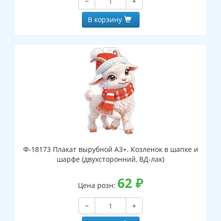
−
+
В корзину
Ф-18173 Плакат вырубной А3+. Козленок в шапке и
шарфе (двухсторонний, ВД-лак)
62
₽
Цена розн:
−
+