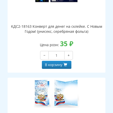
КДС2-18163 Конверт для денег на склейке. С Новым
Годом! (унисекс, серебряная фольга)
35
₽
Цена розн:
−
+
В корзину