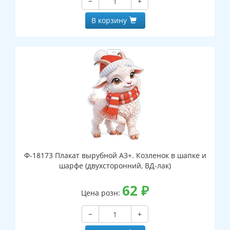
−
+
В корзину
Ф-18173 Плакат вырубной А3+. Козленок в шапке и
шарфе (двухсторонний, ВД-лак)
62
₽
Цена розн:
−
+