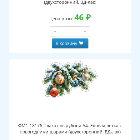
(двухсторонний, ВД-лак)
46
₽
Цена розн:
−
+
В корзину
ФМ1-18176 Плакат вырубной А4. Еловая ветка с
новогодними шарами (двухсторонний, ВД-лак)