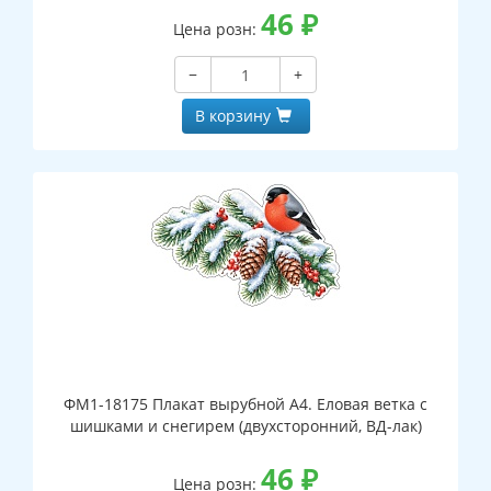
46
₽
Цена розн:
−
+
В корзину
ФМ1-18175 Плакат вырубной А4. Еловая ветка с
шишками и снегирем (двухсторонний, ВД-лак)
46
₽
Цена розн: