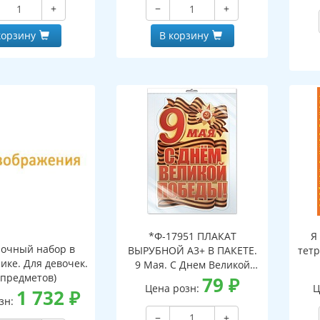
+
−
+
корзину
В корзину
*Ф-17951 ПЛАКАТ
Я
очный набор в
ВЫРУБНОЙ А3+ В ПАКЕТЕ.
тетр
ике. Для девочек.
9 Мая. С Днем Великой
 предметов)
Победы! (двухсторонний,
79
₽
Цена розн:
Ц
1 732
₽
ВД-лак, в индивидуальной
зн:
упаковке, с европодвесом
−
+