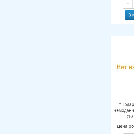
−
В 
*Подар
чемоданч
(10
Цена ро