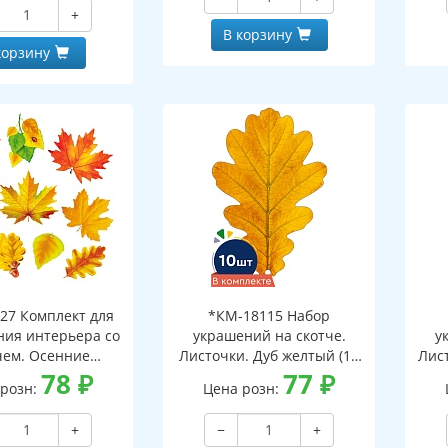
и клеевым клапаном)
+
В корзину
корзину
27 Комплект для
*КМ-18115 Набор
ия интерьера со
украшений на скотче.
у
чем. Осенние
Листочки. Дуб желтый (10
Лист
ки-1 (10 видов)
78
₽
шт. в наборе,
77
₽
 розн:
Цена розн:
двухсторонняя, ВД-лак)
дв
+
−
+