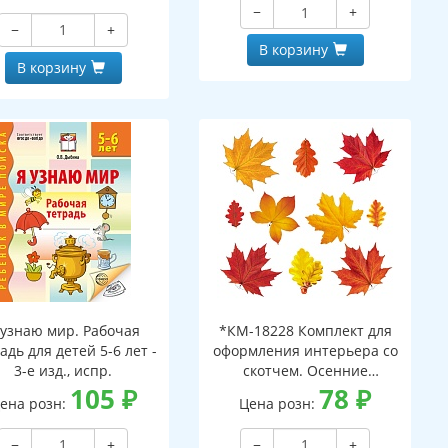
−
+
−
+
В корзину
В корзину
 узнаю мир. Рабочая
*КМ-18228 Комплект для
адь для детей 5-6 лет -
оформления интерьера со
3-е изд., испр.
скотчем. Осенние
105
₽
листочки-2 (10 видов)
78
₽
ена розн:
Цена розн:
−
+
−
+