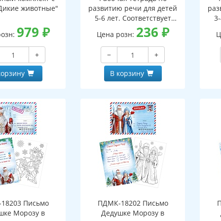
Дикие животные"
развитию речи для детей
раз
5-6 лет. Соответствует
3-
979
₽
ФГОС ДО - 3-е изд. испр.
236
₽
ФГО
розн:
Цена розн:
Ц
+
−
+
корзину
В корзину
18203 Письмо
ПДМК-18202 Письмо
шке Морозу в
Дедушке Морозу в