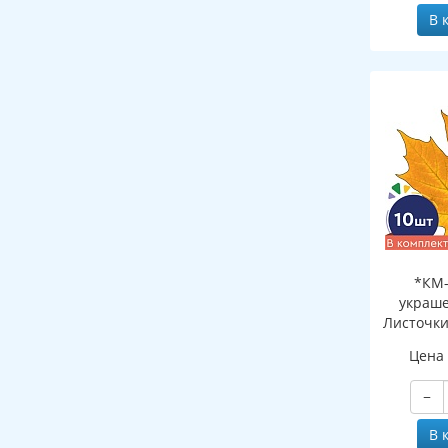
В 
*КМ-
украше
Листочки
желтый (
Цена
двухсто
−
В 