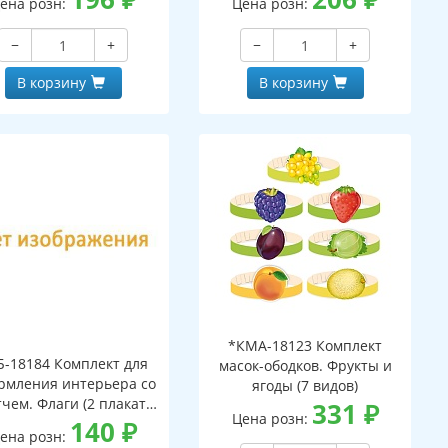
ена розн:
Цена розн:
−
+
−
+
В корзину
В корзину
*КМА-18123 Комплект
Б-18184 Комплект для
масок-ободков. Фрукты и
рмления интерьера со
ягоды (7 видов)
тчем. Флаги (2 плаката
331
₽
Цена розн:
А3)
140
₽
ена розн: