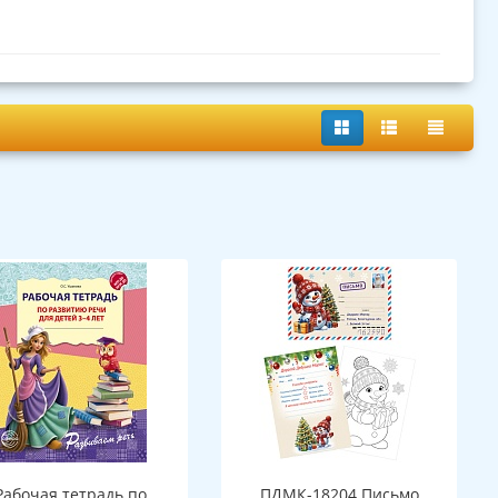
Рабочая тетрадь по
ПДМК-18204 Письмо