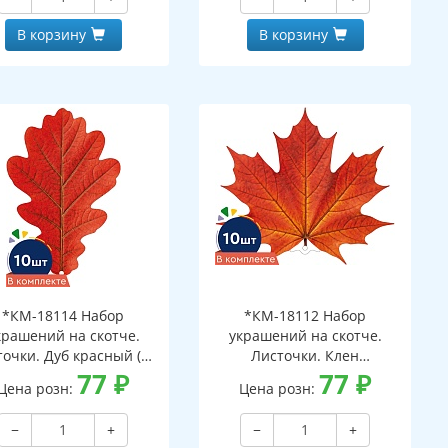
В корзину
В корзину
*КМ-18114 Набор
*КМ-18112 Набор
крашений на скотче.
украшений на скотче.
очки. Дуб красный (10
Листочки. Клен
шт. в наборе,
77
₽
оранжевый (10 шт. в
77
₽
Цена розн:
Цена розн:
ухсторонняя, ВД-лак)
наборе, двухсторонняя, ВД-
лак)
−
+
−
+