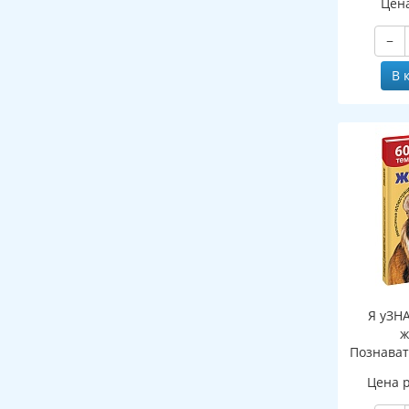
Цен
−
В 
Я уЗН
ж
Познават
де
Цена 