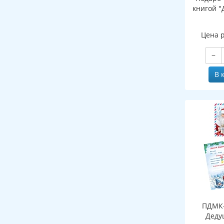
книгой "
Цена 
−
В 
ПДМК-
Деду