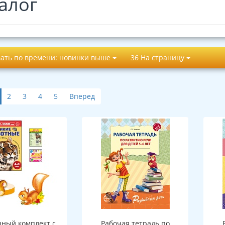
алог
ать по времени: новинки выше
36 На страницу
2
3
4
5
Вперед
ный комплект с
Рабочая тетрадь по