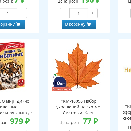
а розн:
Цена розн:
Ц
+
−
+
корзину
В корзину
АЮ мир. Дикие
*КМ-18096 Набор
*К
ивотные.
украшений на скотче.
офо
ельная книга для
Листочки. Клен
ско
тей 4-8 лет
979
₽
оранжевый (10 шт. в
77
₽
розн:
Цена розн:
наборе, двухсторонний,
Ц
ВД-лак)