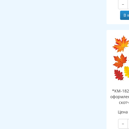
−
В 
*КМ-182
оформлен
скот
листоч
Цена
−