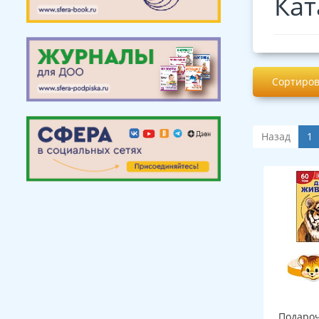
Кат
Сортиров
Назад
1
Подароч