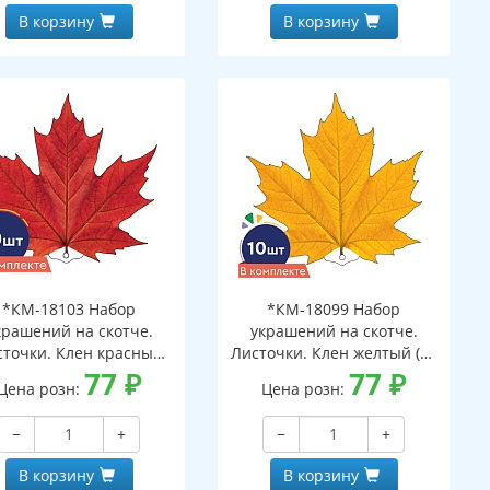
В корзину
В корзину
*КМ-18103 Набор
*КМ-18099 Набор
крашений на скотче.
украшений на скотче.
сточки. Клен красный
Листочки. Клен желтый (10
(10 шт. в наборе,
77
₽
шт. в наборе,
77
₽
Цена розн:
Цена розн:
ухсторонняя, ВД-лак)
двухсторонняя, ВД-лак)
−
+
−
+
В корзину
В корзину