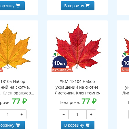
корзину
В корзину
18105 Набор
*КМ-18104 Набор
ний на скотче.
украшений на скотче.
у
. Клен оранжево-
Листочки. Клен темно-
Ли
10 шт. в наборе,
77
₽
красный (10 шт. в наборе,
77
₽
 розн:
Цена розн:
ронняя, ВД-лак)
двухсторонняя, ВД-лак)
дв
+
−
+
корзину
В корзину