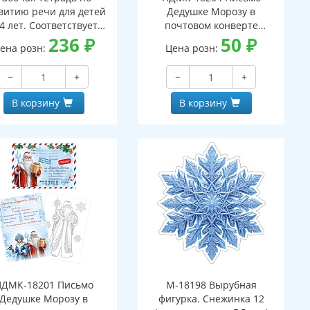
витию речи для детей
Дедушке Морозу в
4 лет. Соответствует
почтовом конверте
С ДО - 3-е изд. испр.
236
₽
(конверт, письмо с текстом
50
₽
ена розн:
Цена розн:
и раскраской на обороте,
вырубная фигурка)
−
+
−
+
В корзину
В корзину
ПДМК-18201 Письмо
М-18198 Вырубная
Дедушке Морозу в
фигурка. Снежинка 12