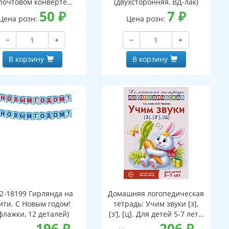
почтовом конверте
(двухсторонняя, ВД-лак)
верт, письмо с текстом
50
₽
7
₽
Цена розн:
Цена розн:
аскраской на обороте,
вырубная фигурка)
−
+
−
+
В корзину
В корзину
2-18199 Гирлянда на
Домашняя логопедическая
ити. С Новым годом!
тетрадь: Учим звуки [з],
флажки, 12 деталей)
[з’], [ц]. Для детей 5-7 лет -
196
₽
3-е изд.
206
₽