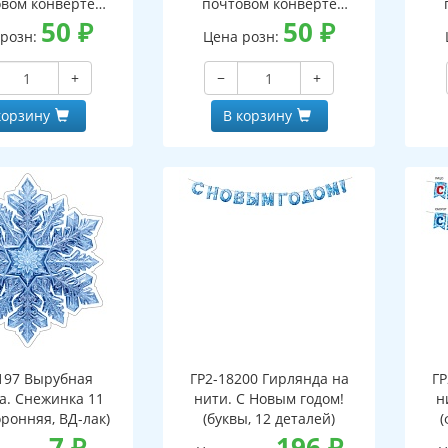
вом конверте
почтовом конверте
 письмо с текстом
50
₽
(конверт, письмо с текстом
50
₽
(кон
 розн:
Цена розн:
ской на обороте,
и раскраской на обороте,
и р
бная фигурка)
вырубная фигурка)
+
−
+
корзину
В корзину
197 Вырубная
ГР2-18200 Гирлянда на
ГР
а. Снежинка 11
нити. С Новым годом!
н
оронняя, ВД-лак)
(буквы, 12 деталей)
(
7
₽
196
₽