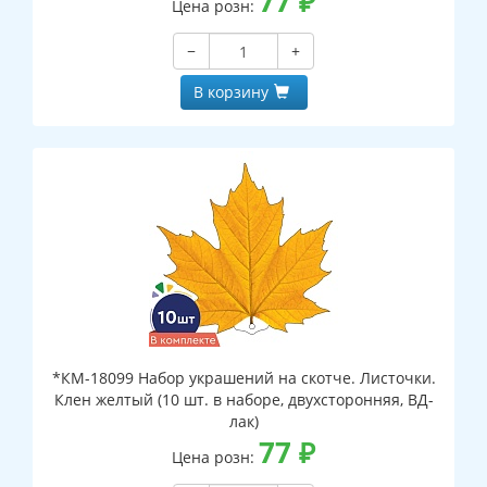
77
₽
Цена розн:
−
+
В корзину
*КМ-18099 Набор украшений на скотче. Листочки.
Клен желтый (10 шт. в наборе, двухсторонняя, ВД-
лак)
77
₽
Цена розн: