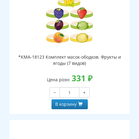
*КМА-18123 Комплект масок-ободков. Фрукты и
ягоды (7 видов)
331
₽
Цена розн:
−
+
В корзину