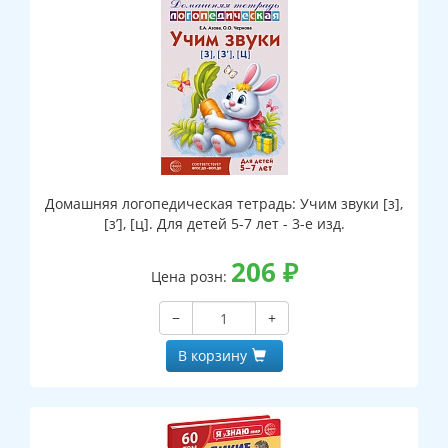
Домашняя логопедическая тетрадь: Учим звуки [з],
[з’], [ц]. Для детей 5-7 лет - 3-е изд.
206
₽
Цена розн:
−
+
В корзину