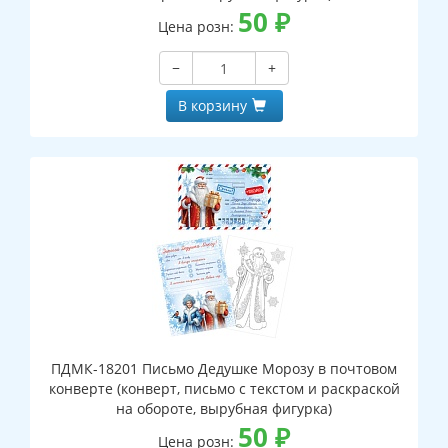
50
₽
Цена розн:
−
+
В корзину
ПДМК-18201 Письмо Дедушке Морозу в почтовом
конверте (конверт, письмо с текстом и раскраской
на обороте, вырубная фигурка)
50
₽
Цена розн: