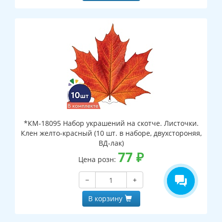
*КМ-18095 Набор украшений на скотче. Листочки.
Клен желто-красный (10 шт. в наборе, двухстороняя,
ВД-лак)
77
₽
Цена розн:
−
+
В корзину