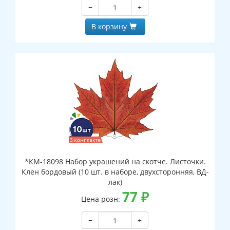
−
+
В корзину
*КМ-18098 Набор украшений на скотче. Листочки.
Клен бордовый (10 шт. в наборе, двухсторонняя, ВД-
лак)
77
₽
Цена розн:
−
+