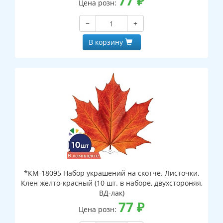
77
₽
Цена розн:
−
+
В корзину
*КМ-18095 Набор украшений на скотче. Листочки.
Клен желто-красный (10 шт. в наборе, двухстороняя,
ВД-лак)
77
₽
Цена розн: