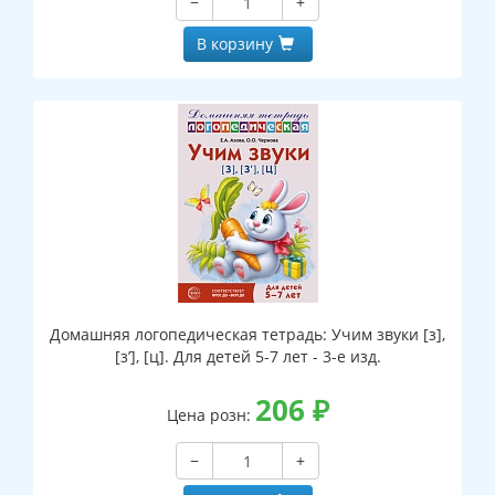
−
+
В корзину
Домашняя логопедическая тетрадь: Учим звуки [з],
[з’], [ц]. Для детей 5-7 лет - 3-е изд.
206
₽
Цена розн:
−
+