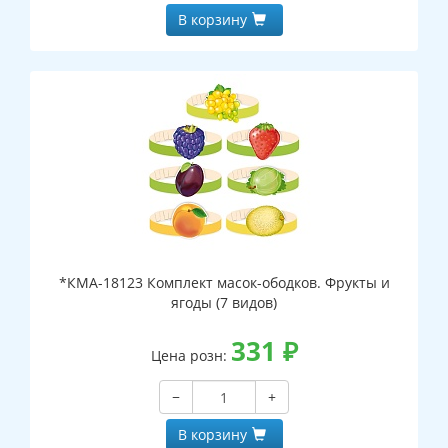
В корзину
*КМА-18123 Комплект масок-ободков. Фрукты и
ягоды (7 видов)
331
₽
Цена розн:
−
+
В корзину