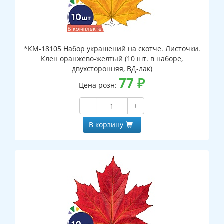
*КМ-18105 Набор украшений на скотче. Листочки.
Клен оранжево-желтый (10 шт. в наборе,
двухсторонняя, ВД-лак)
77
₽
Цена розн:
−
+
В корзину