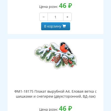
46
₽
Цена розн:
−
+
В корзину
ФМ1-18175 Плакат вырубной А4. Еловая ветка с
шишками и снегирем (двухсторонний, ВД-лак)
46
₽
Цена розн: