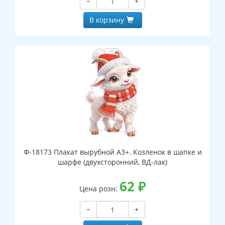
−
+
В корзину
Ф-18173 Плакат вырубной А3+. Козленок в шапке и
шарфе (двухсторонний, ВД-лак)
62
₽
Цена розн:
−
+