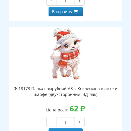
−
+
В корзину
Ф-18173 Плакат вырубной А3+. Козленок в шапке и
шарфе (двухсторонний, ВД-лак)
62
₽
Цена розн:
−
+