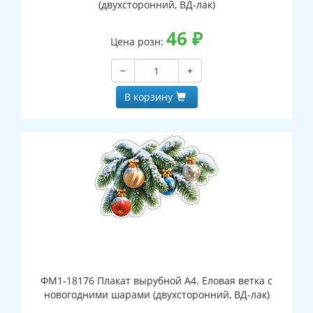
(двухсторонний, ВД-лак)
46
₽
Цена розн:
−
+
В корзину
ФМ1-18176 Плакат вырубной А4. Еловая ветка с
новогодними шарами (двухсторонний, ВД-лак)