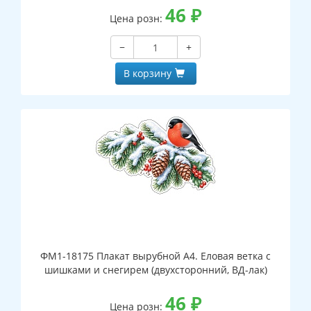
46
₽
Цена розн:
−
+
В корзину
ФМ1-18175 Плакат вырубной А4. Еловая ветка с
шишками и снегирем (двухсторонний, ВД-лак)
46
₽
Цена розн: