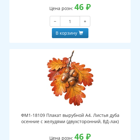
46
₽
Цена розн:
−
+
В корзину
ФМ1-18109 Плакат вырубной А4. Листья дуба
осенние с желудями (двухсторонний, ВД-лак)
46
₽
Цена розн: