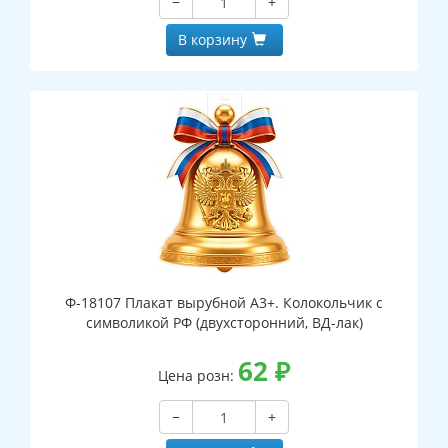
−
+
В корзину
Ф-18107 Плакат вырубной А3+. Колокольчик с
символикой РФ (двухсторонний, ВД-лак)
62
₽
Цена розн:
−
+