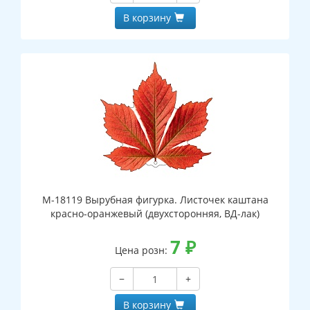
В корзину
М-18119 Вырубная фигурка. Листочек каштана
красно-оранжевый (двухсторонняя, ВД-лак)
7
₽
Цена розн:
−
+
В корзину