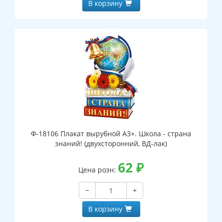
В корзину
Ф-18106 Плакат вырубной А3+. Школа - страна
знаний! (двухсторонний, ВД-лак)
62
₽
Цена розн:
−
+
В корзину