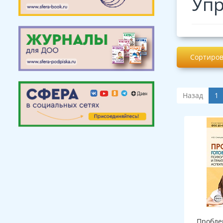
Упр
Сортиров
Назад
1
Пробле