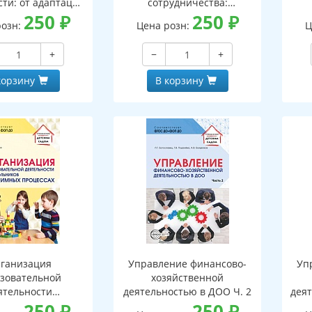
сти: от адаптации
сотрудничества:
реадаптации
250
₽
сочетание фронтальной и
250
₽
розн:
Цена розн:
Ц
парной форм
деятельности
+
−
+
корзину
В корзину
ганизация
Управление финансово-
Уп
зовательной
хозяйственной
ятельности
деятельностью в ДОО Ч. 2
деят
иков в режимных
250
₽
250
₽