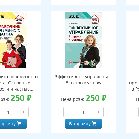
ик современного
Эффективное управление.
ога. Основные
8 шагов к успеху
про
ости и частые
в Р
вопросы
250
₽
250
₽
розн:
Цена розн:
Ц
+
−
+
корзину
В корзину