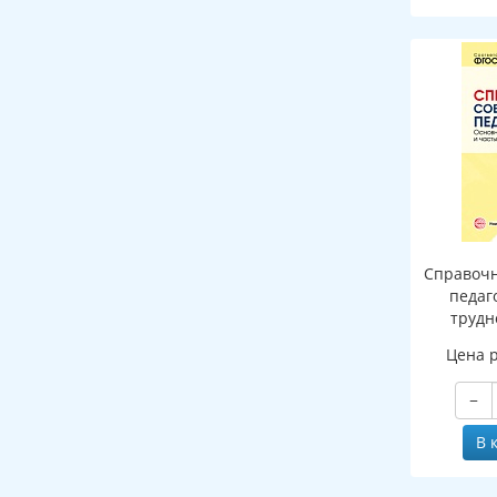
Справочн
педаг
трудн
Цена 
−
В 