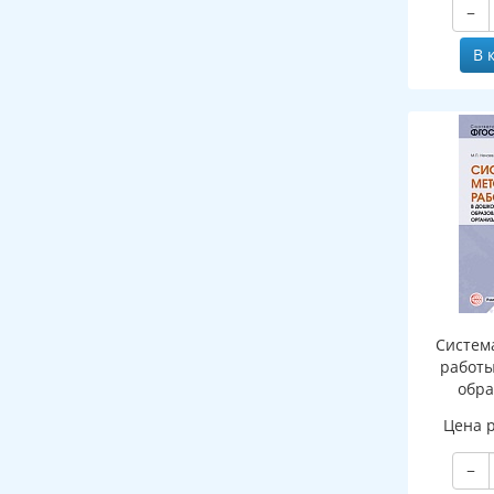
−
В 
Систем
работы
обра
органи
Цена 
методи
−