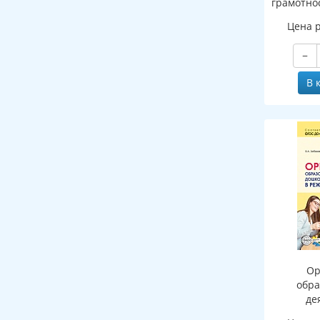
грамотно
к п
Цена 
−
В 
Ор
обра
де
дошкольн