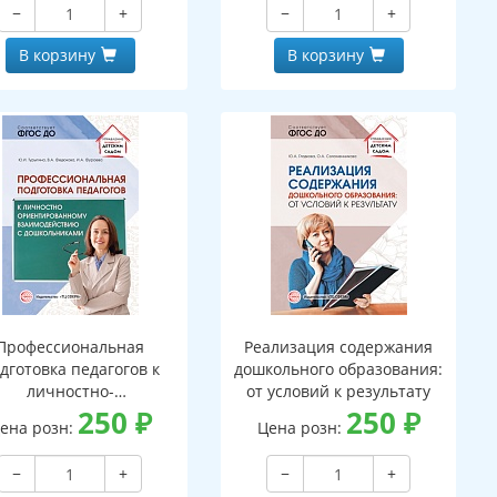
−
+
−
+
В корзину
В корзину
Профессиональная
Реализация содержания
дготовка педагогов к
дошкольного образования:
личностно-
от условий к результату
ориентированному
250
₽
250
₽
ена розн:
Цена розн:
взаимодействию с
дошкольниками
−
+
−
+