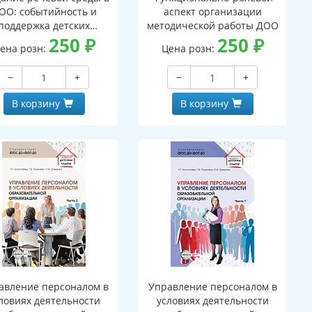
ОО: событийность и
аспект организации
поддержка детских
методической работы ДОО
инициатив
250
₽
250
₽
ена розн:
Цена розн:
−
+
−
+
В корзину
В корзину
авление персоналом в
Управление персоналом в
ловиях деятельности
условиях деятельности