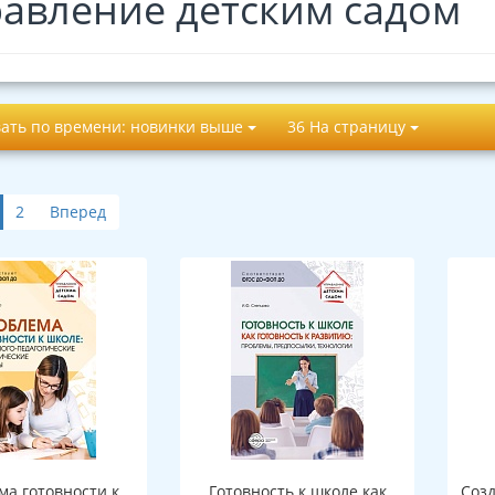
авление детским садом
ать по времени: новинки выше
36 На страницу
2
Вперед
ма готовности к
Готовность к школе как
Соз