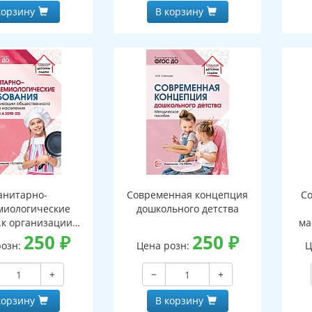
корзину
В корзину
анитарно-
Современная концепция
Со
миологические
дошкольного детства
.к организации
ма
ств.питания
250
₽
250
₽
розн:
Цена розн:
Ц
ния (СанПиН 2.3
+
−
+
корзину
В корзину