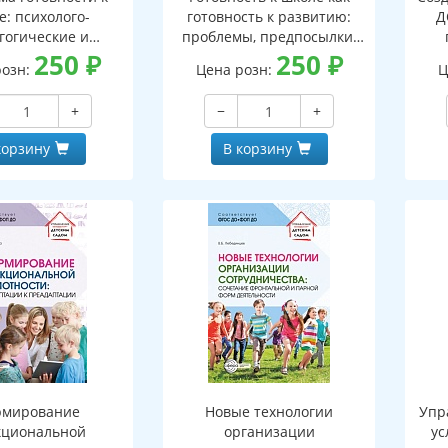
е: психолого-
готовность к развитию:
Д
гогические и
проблемы, предпосылки,
ческие аспекты
250
₽
технологии
250
₽
розн:
Цена розн:
Ц
+
−
+
корзину
В корзину
рмирование
Новые технологии
Упр
кциональной
организации
ус