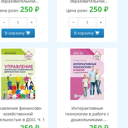
образовательной
образовательной
организации. Ч.2
250
₽
организации Ч.1
250
₽
ена розн:
Цена розн:
−
+
−
+
В корзину
В корзину
равление финансово-
Интерактивные
хозяйственной
технологии в работе с
ельностью в ДОО. Ч. 1
дошкольниками.
250
₽
Методическое пособие
250
₽