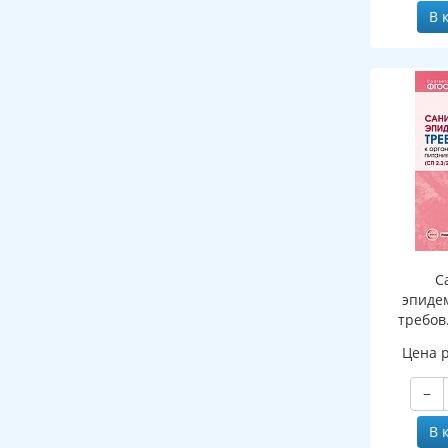
В 
С
эпиде
требов
обще
Цена 
населе
−
В 