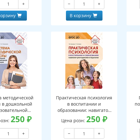
+
−
+
корзину
В корзину
а методической
Практическая психология
 в дошкольной
в воспитании и
по
зовательной
образовании: навигатор
зации: учебно-
250
₽
для педагогов и родителей
250
₽
розн:
Цена розн:
Ц
ческое пособие
+
−
+