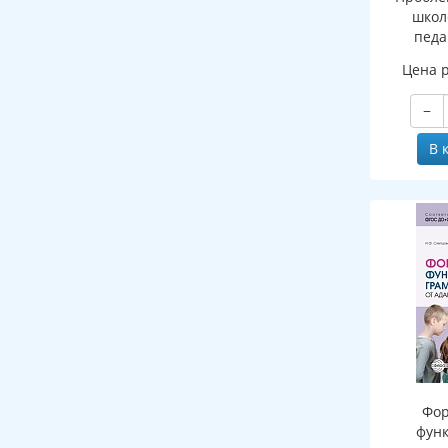
школ
педа
практи
Цена 
−
В 
Фо
фун