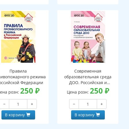
Правила
Современная
тивопожарного режима
образовательная среда
оссийской Федерации
ДОО. Российская и
250
₽
зарубежная практика
250
₽
ена розн:
Цена розн:
−
+
−
+
В корзину
В корзину