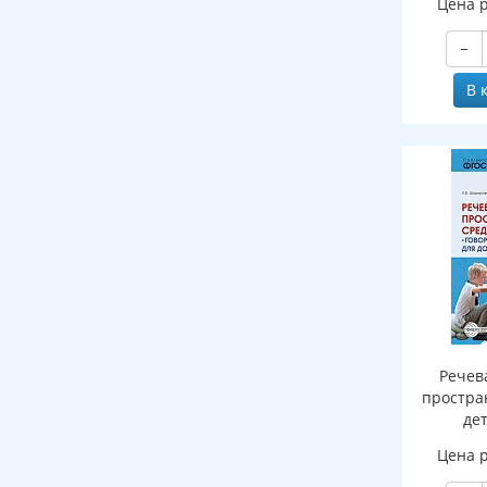
Цена 
п
−
В 
Речев
простра
дет
«Говорящ
Цена 
для 