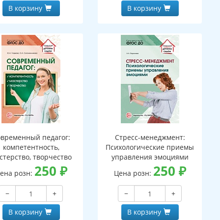
В корзину
В корзину
временный педагог:
Стресс-менеджмент:
компетентность,
Психологические приемы
стерство, творчество
управления эмоциями
250
₽
250
₽
ена розн:
Цена розн:
−
+
−
+
В корзину
В корзину