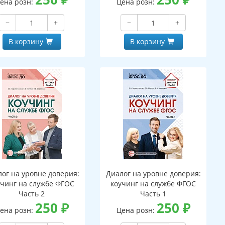
ена розн:
Цена розн:
−
+
−
+
В корзину
В корзину
ог на уровне доверия:
Диалог на уровне доверия:
учинг на службе ФГОС
коучинг на службе ФГОС
Часть 2
Часть 1
250
₽
250
₽
ена розн:
Цена розн: