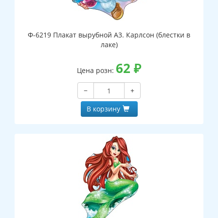
Ф-6219 Плакат вырубной А3. Карлсон (блестки в
лаке)
62
₽
Цена розн:
−
+
В корзину