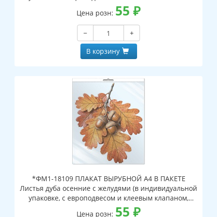
двухсторонний, ВД-лак)
55
₽
Цена розн:
−
+
В корзину
*ФМ1-18109 ПЛАКАТ ВЫРУБНОЙ А4 В ПАКЕТЕ
Листья дуба осенние с желудями (в индивидуальной
упаковке, с европодвесом и клеевым клапаном,
двухсторонний, ВД-лак)
55
₽
Цена розн: