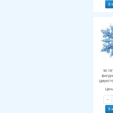
В 
М-18
фигур
(двухст
Цен
−
В 