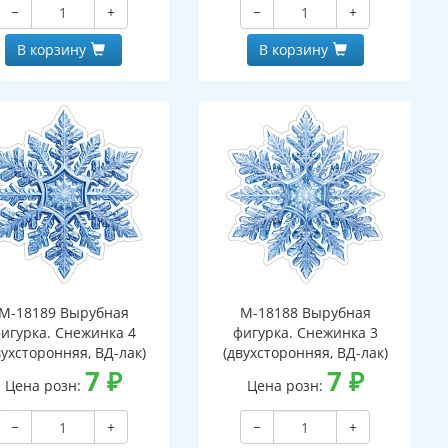
−
+
−
+
В корзину
В корзину
М-18189 Вырубная
М-18188 Вырубная
игурка. Снежинка 4
фигурка. Снежинка 3
вухсторонняя, ВД-лак)
(двухсторонняя, ВД-лак)
7
₽
7
₽
Цена розн:
Цена розн:
−
+
−
+