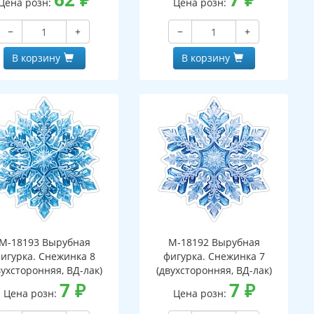
Цена розн:
Цена розн:
−
+
−
+
В корзину
В корзину
М-18193 Вырубная
М-18192 Вырубная
игурка. Снежинка 8
фигурка. Снежинка 7
вухсторонняя, ВД-лак)
(двухсторонняя, ВД-лак)
7
₽
7
₽
Цена розн:
Цена розн: