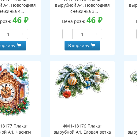
й А4. Новогодняя
вырубной А4. Новогодняя
выр
нежинка 4
снежинка 3
оронний, ВД-лак)
46
₽
(двухсторонний, ВД-лак)
46
₽
(д
 розн:
Цена розн:
+
−
+
корзину
В корзину
18177 Плакат
ФМ1-18176 Плакат
ной А4. Часики
вырубной А4. Еловая ветка
выру