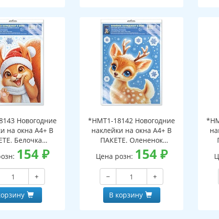
8143 Новогодние
*НМТ1-18142 Новогодние
*НМ
и на окна А4+ В
наклейки на окна А4+ В
на
ЕТЕ. Белочка
ПАКЕТЕ. Олененок
ает в окно (видны
154
₽
заглядывает в окно (видны
154
₽
загл
розн:
Цена розн:
Ц
беих сторон,
с обеих сторон,
горазовые, в
многоразовые, в
+
−
+
альной упаковке,
индивидуальной упаковке,
инд
двесом и клеевым
с европодвесом и клеевым
с е
корзину
В корзину
лапаном)
клапаном)