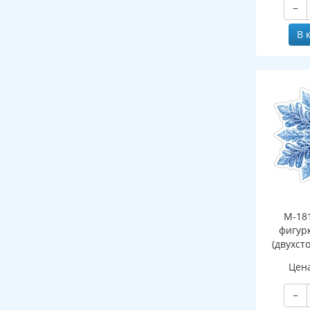
−
В 
М-18
фигур
(двухст
Цен
−