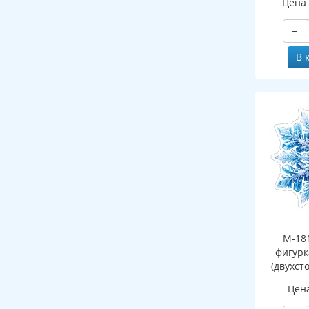
Цена
−
В 
М-18
фигурк
(двухст
Цен