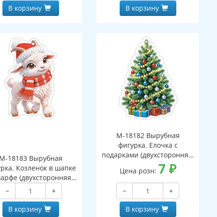
В корзину
В корзину
М-18182 Вырубная
фигурка. Елочка с
подарками (двухсторонняя,
М-18183 Вырубная
ВД-лак)
7
₽
рка. Козленок в шапке
Цена розн:
арфе (двухсторонняя,
ВД-лак)
−
+
−
+
В корзину
В корзину