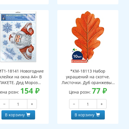
Т1-18141 Новогодние
*КМ-18113 Набор
клейки на окна А4+ В
украшений на скотче.
ПАКЕТЕ. Дед Мороз
Листочки. Дуб оранжевый
ядывает в окно (видны
154
₽
(10 шт. в наборе,
77
₽
ена розн:
Цена розн:
с обеих сторон,
двухсторонняя, ВД-лак)
многоразовые, в
−
+
−
+
ивидуальной упаковке,
вроподвесом и клеевым
В корзину
В корзину
клапаном)