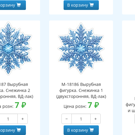
корзину
В корзину
187 Вырубная
М-18186 Вырубная
ка. Снежинка 2
фигурка. Снежинка 1
оронняя, ВД-лак)
(двухсторонняя, ВД-лак)
7
₽
7
₽
фигу
а розн:
Цена розн:
и ш
+
−
+
корзину
В корзину