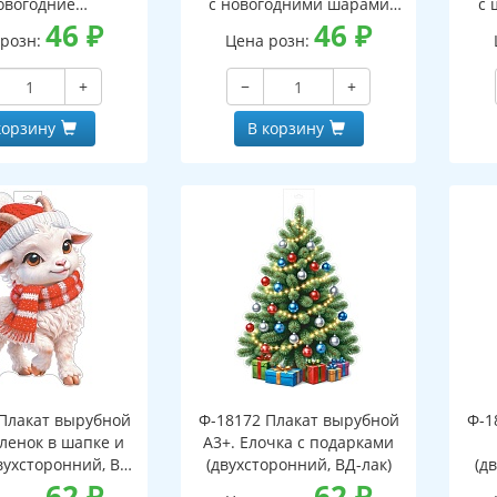
овогодние
с новогодними шарами
с 
оронний, ВД-лак)
46
₽
(двухсторонний, ВД-лак)
46
₽
(д
 розн:
Цена розн:
+
−
+
корзину
В корзину
Плакат вырубной
Ф-18172 Плакат вырубной
Ф-1
зленок в шапке и
А3+. Елочка с подарками
вухсторонний, ВД-
(двухсторонний, ВД-лак)
(д
лак)
62
₽
62
₽