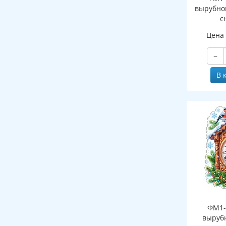
вырубно
с
(двухст
Цена
−
В 
ФМ1-
выруб