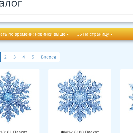
алог
ать по времени: новинки выше
36 На страницу
2
3
4
5
Вперед
18181 Плакат
ФМ1-18180 Плакат