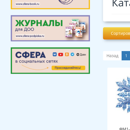
Кат
Сортиров
Назад
1
ФМ1-