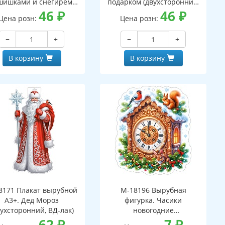
шишками и снегирем
подарком (двухсторонний,
вухсторонний, ВД-лак)
46
₽
ВД-лак)
46
₽
Цена розн:
Цена розн:
−
+
−
+
В корзину
В корзину
8171 Плакат вырубной
М-18196 Вырубная
А3+. Дед Мороз
фигурка. Часики
вухсторонний, ВД-лак)
новогодние
62
₽
(двухсторонняя, ВД-лак)
7
₽