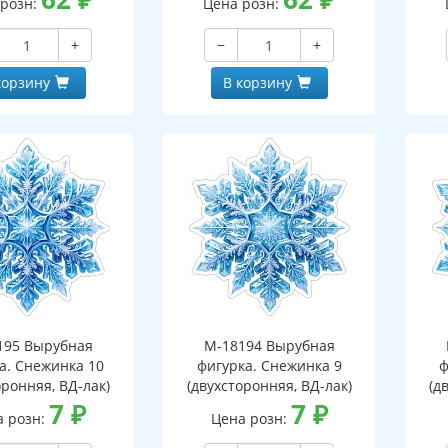
 розн:
Цена розн:
+
−
+
корзину
В корзину
195 Вырубная
М-18194 Вырубная
а. Снежинка 10
фигурка. Снежинка 9
ф
оронняя, ВД-лак)
(двухсторонняя, ВД-лак)
(д
7
₽
7
₽
а розн:
Цена розн: