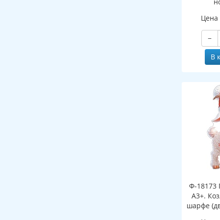
н
(двухст
Цена
−
В 
Ф-18173 
А3+. Ко
шарфе (д