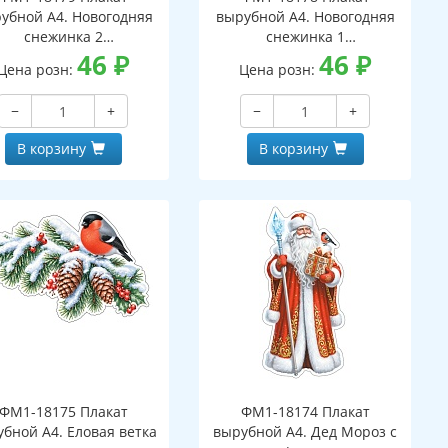
убной А4. Новогодняя
вырубной А4. Новогодняя
снежинка 2
снежинка 1
вухсторонний, ВД-лак)
46
₽
(двухсторонний, ВД-лак)
46
₽
Цена розн:
Цена розн:
−
+
−
+
В корзину
В корзину
ФМ1-18175 Плакат
ФМ1-18174 Плакат
бной А4. Еловая ветка
вырубной А4. Дед Мороз с