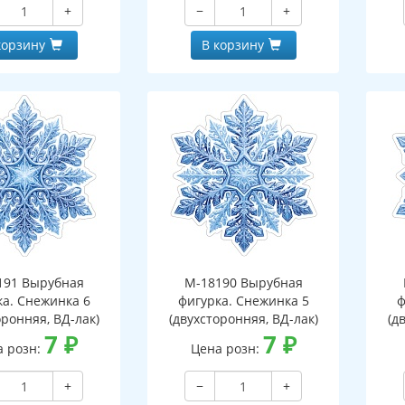
+
−
+
корзину
В корзину
191 Вырубная
М-18190 Вырубная
ка. Снежинка 6
фигурка. Снежинка 5
ф
оронняя, ВД-лак)
(двухсторонняя, ВД-лак)
(д
7
₽
7
₽
а розн:
Цена розн:
+
−
+