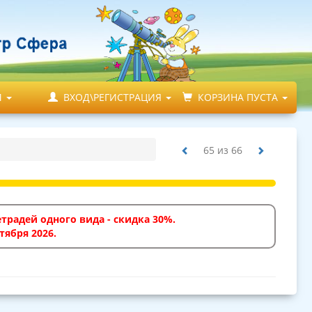
М
ВХОД\РЕГИСТРАЦИЯ
КОРЗИНА ПУСТА
65
из
66
традей одного вида - скидка 30%.
тября 2026.