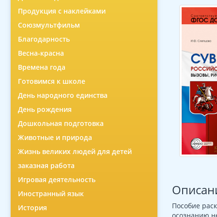
Продукция с наклейками
Союзмультфильм
Благодарность
Весна-красна
Времена года
Готовимся к школе
День народного единства
День рождения
Дошкольная подготовка
Животные и природа
Жизнь великих людей для детей
заказная работа
Игровая деятельность
Описан
Иностранный язык
Пособие раск
История
осознанию н