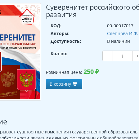
Суверенитет российского о
развития
КОД:
00-00017017
Авторы:
Слепцова И.Ф.
Доступность:
В наличии
Кол-во:
−
+
250
₽
Розничная цена:
В корзину
ие
рывает сущностные изменения государственной образовательно
еобходимости введения единых федеральных общеобразователь