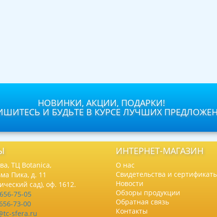
НОВИНКИ, АКЦИИ, ПОДАРКИ!
ШИТЕСЬ И БУДЬТЕ В КУРСЕ ЛУЧШИХ ПРЕДЛОЖЕ
Ы
ИНТЕРНЕТ-МАГАЗИН
а, ТЦ Botanica,
О нас
Свидетельства и сертификат
ма Пика, д. 11
Новости
нический сад), оф. 1612.
Обзоры продукции
 656-75-05
Обратная связь
 656-73-00
Контакты
@tc-sfera.ru