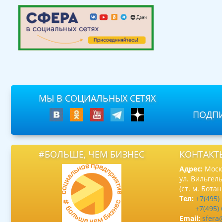
МЫ В СОЦИАЛЬНЫХ СЕТЯХ
ПОДПИ
#БОЛЬШЕ, ЧЕМ БИЗНЕС
КОНТАКТ
Адрес:
Москв
ул. Вильгель
(ст. м. Бота
Тел:
+7(495)
+7(495)
Email:
sfera