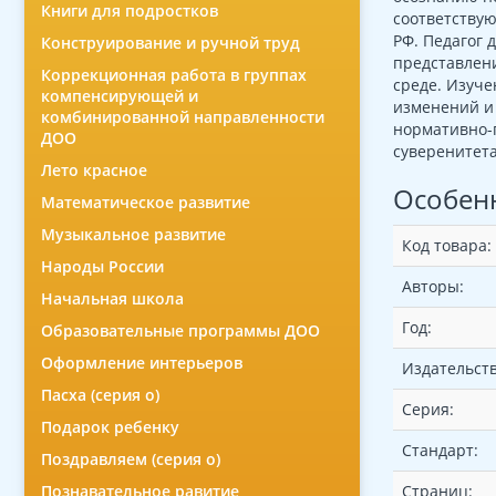
Книги для подростков
соответству
РФ. Педагог
Конструирование и ручной труд
представлени
Коррекционная работа в группах
среде. Изуче
компенсирующей и
изменений и 
комбинированной направленности
нормативно-п
ДОО
суверенитета
Лето красное
Особен
Математическое развитие
Музыкальное развитие
Код товара:
Народы России
Авторы:
Начальная школа
Год:
Образовательные программы ДОО
Оформление интерьеров
Издательств
Пасха (серия о)
Серия:
Подарок ребенку
Стандарт:
Поздравляем (серия о)
Страниц:
Познавательное равитие