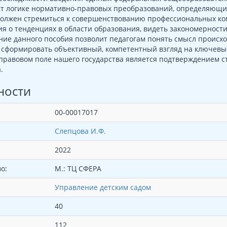
ют логике нормативно-правовых преобразований, определяющих
 должен стремиться к совершенствованию профессиональных ко
я о тенденциях в области образования, видеть закономерност
ние данного пособия позволит педагогам понять смысл происх
сформировать объективный, компетентный взгляд на ключевые
равовом поле нашего государства является подтверждением ст
.
ности
00-00017017
Слепцова И.Ф.
2022
о:
М.: ТЦ СФЕРА
Управление детским садом
40
112