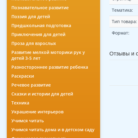
Познавательное развитие
Тематика:
Поэзия для детей
Тип товара:
Предшкольная подготовка
Формат:
Приключения для детей
Проза для взрослых
Развитие мелкой моторики рук у
Отзывы и 
детей 3-5 лет
Разностороннее развитие ребенка
Раскраски
Речевое развитие
Сказки и истории для детей
Техника
Украшение интерьеров
Учимся читать
Учимся читать дома и в детском саду