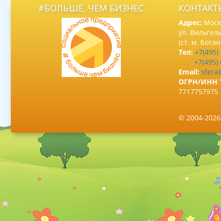
#БОЛЬШЕ, ЧЕМ БИЗНЕС
КОНТАКТ
Адрес:
Москв
ул. Вильгель
(ст. м. Бота
Тел:
+7(495)
+7(495)
Email:
sfera
ОГРН/ИНН 
7717757975
© 2004-202