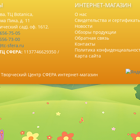
Ы
ИНТЕРНЕТ-МАГАЗИН
а, ТЦ Botanica,
О нас
Свидетельства и сертификат
ма Пика, д. 11
Новости
нический сад), оф. 1612.
Обзоры продукции
 656-75-05
Обратная связь
 656-73-00
Контакты
@tc-sfera.ru
Политика конфиденциальнос
ТЦ СФЕРА:
1137746629350 /
Карта сайта
6 Творческий Центр СФЕРА интернет-магазин