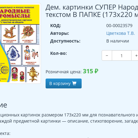
Дем. картинки СУПЕР Народ
текстом В ПАПКЕ (173х220 
КОД:
00-00023579
Авторы:
Цветкова Т.В.
Доступность:
В наличии
Кол-во:
−
+
315
₽
Розничная цена:
В корзину
ие
ционных картинок размером 173х220 мм для познавательного и
аждой предметной картинки — описание, стихотворение, загадк
екта: