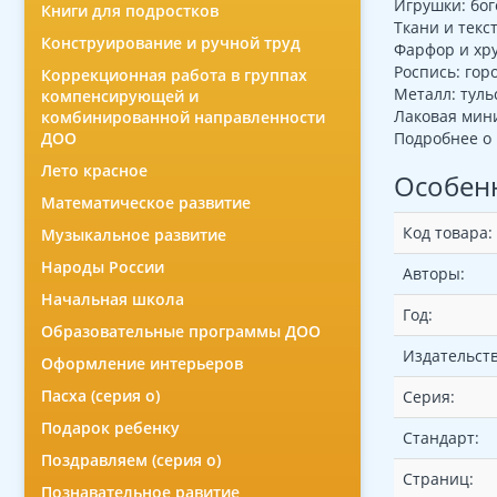
Игрушки: бог
Книги для подростков
Ткани и текс
Конструирование и ручной труд
Фарфор и хру
Роспись: гор
Коррекционная работа в группах
Металл: туль
компенсирующей и
Лаковая мини
комбинированной направленности
ДОО
Подробнее о 
Лето красное
Особен
Математическое развитие
Код товара:
Музыкальное развитие
Народы России
Авторы:
Начальная школа
Год:
Образовательные программы ДОО
Издательств
Оформление интерьеров
Пасха (серия о)
Серия:
Подарок ребенку
Стандарт:
Поздравляем (серия о)
Страниц:
Познавательное равитие