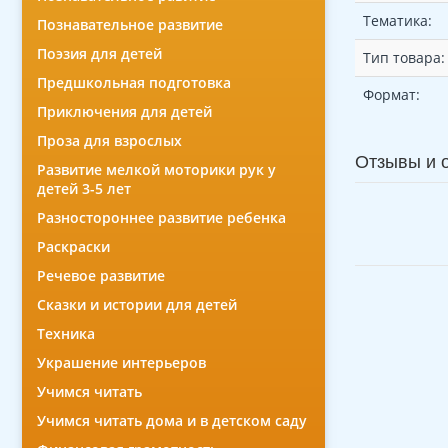
Тематика:
Познавательное развитие
Поэзия для детей
Тип товара:
Предшкольная подготовка
Формат:
Приключения для детей
Проза для взрослых
Отзывы и 
Развитие мелкой моторики рук у
детей 3-5 лет
Разностороннее развитие ребенка
Раскраски
Речевое развитие
Сказки и истории для детей
Техника
Украшение интерьеров
Учимся читать
Учимся читать дома и в детском саду