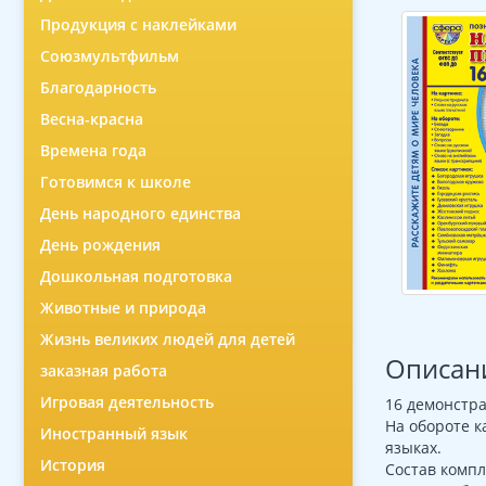
Продукция с наклейками
Союзмультфильм
Благодарность
Весна-красна
Времена года
Готовимся к школе
День народного единства
День рождения
Дошкольная подготовка
Животные и природа
Жизнь великих людей для детей
Описан
заказная работа
Игровая деятельность
16 демонстра
На обороте к
Иностранный язык
языках.
История
Состав компл