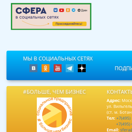
МЫ В СОЦИАЛЬНЫХ СЕТЯХ
ПОДПИ
#БОЛЬШЕ, ЧЕМ БИЗНЕС
КОНТАКТ
Адрес:
Москв
ул. Вильгель
(ст. м. Бота
Тел:
+7(495)
+7(495)
Email:
sfera