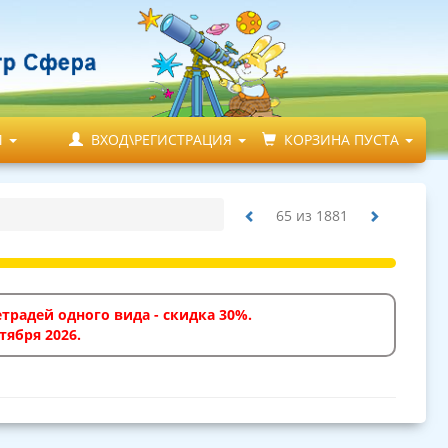
М
ВХОД\РЕГИСТРАЦИЯ
КОРЗИНА ПУСТА
65
из
1881
традей одного вида - скидка 30%.
тября 2026.