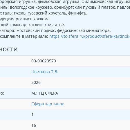
ородская игрушка, дымковская игрушка, филимоновская игрушк
тиль: вологодское кружево, оренбургский пуховый платок, павло
сталь: гжель, гусевский хрусталь, финифть.
одецкая роспись хохлома.
ский самовар, каслинское литьё.
атюра: жостовский поднос, федоскинская миниатюра.
комплекте в материале:
https://tc-sfera.ru/product/sfera-kartin
ности
00-00023579
Цветкова Т.В.
2026
о:
М.: ТЦ СФЕРА
Сфера картинок
1
16