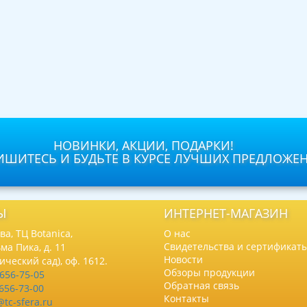
НОВИНКИ, АКЦИИ, ПОДАРКИ!
ШИТЕСЬ И БУДЬТЕ В КУРСЕ ЛУЧШИХ ПРЕДЛОЖЕ
Ы
ИНТЕРНЕТ-МАГАЗИН
а, ТЦ Botanica,
О нас
Свидетельства и сертификат
ма Пика, д. 11
Новости
нический сад), оф. 1612.
Обзоры продукции
 656-75-05
Обратная связь
 656-73-00
Контакты
@tc-sfera.ru