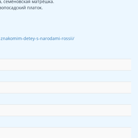
а, семёновская матрёшка.
вопосадский платок.
ok-znakomim-detey-s-narodami-rossii/