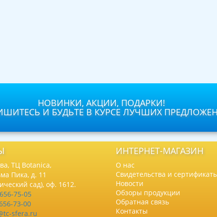
НОВИНКИ, АКЦИИ, ПОДАРКИ!
ШИТЕСЬ И БУДЬТЕ В КУРСЕ ЛУЧШИХ ПРЕДЛОЖЕ
Ы
ИНТЕРНЕТ-МАГАЗИН
а, ТЦ Botanica,
О нас
Свидетельства и сертификат
ма Пика, д. 11
Новости
нический сад), оф. 1612.
Обзоры продукции
 656-75-05
Обратная связь
 656-73-00
Контакты
@tc-sfera.ru