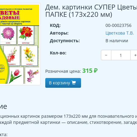
Дем. картинки СУПЕР Цветы 
ПАПКЕ (173х220 мм)
КОД:
00-00023756
Авторы:
Цветкова Т.В.
Доступность:
В наличии
Кол-во:
−
+
315
₽
Розничная цена:
В корзину
ие
ционных картинок размером 173х220 мм для познавательного и
аждой предметной картинки — описание, стихотворение, загадк
кта: