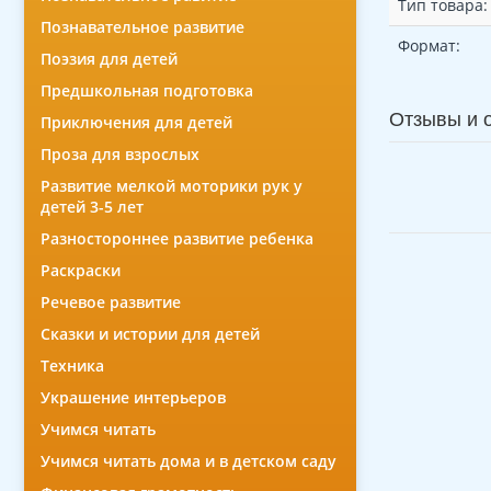
Тип товара:
Познавательное развитие
Формат:
Поэзия для детей
Предшкольная подготовка
Отзывы и 
Приключения для детей
Проза для взрослых
Развитие мелкой моторики рук у
детей 3-5 лет
Разностороннее развитие ребенка
Раскраски
Речевое развитие
Сказки и истории для детей
Техника
Украшение интерьеров
Учимся читать
Учимся читать дома и в детском саду