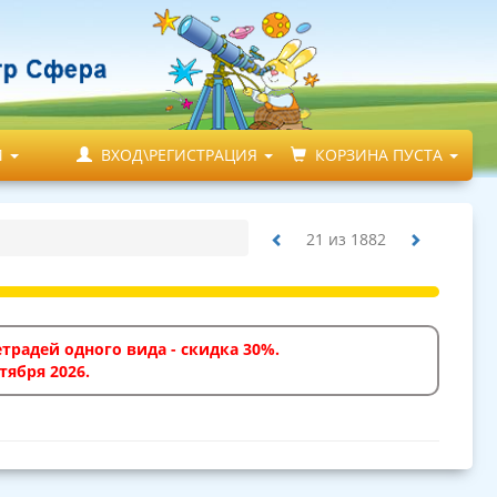
М
ВХОД\РЕГИСТРАЦИЯ
КОРЗИНА ПУСТА
21
из
1882
традей одного вида - скидка 30%.
тября 2026.