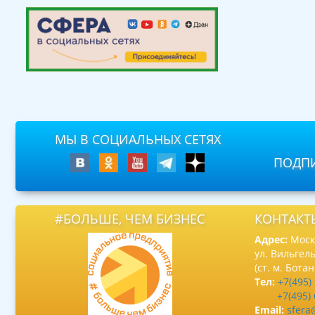
МЫ В СОЦИАЛЬНЫХ СЕТЯХ
ПОДПИ
#БОЛЬШЕ, ЧЕМ БИЗНЕС
КОНТАКТ
Адрес:
Москв
ул. Вильгель
(ст. м. Бота
Тел:
+7(495)
+7(495)
Email:
sfera