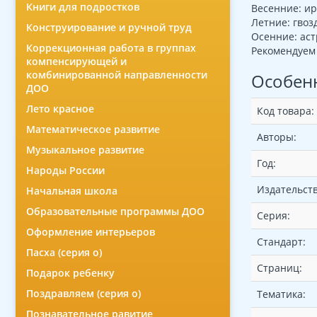
Книги для подростков
Весенние: ир
Летние: гвоз
Конструирование и ручной труд
Осенние: астр
Коррекционная работа в группах
Рекомендуем 
компенсирующей и
комбинированной направленности
Особен
ДОО
Лето красное
Код товара:
Математическое развитие
Авторы:
Музыкальное развитие
Год:
Народы России
Издательств
Начальная школа
Образовательные программы ДОО
Серия:
Оформление интерьеров
Стандарт:
Пасха (серия о)
Страниц:
Подарок ребенку
Поздравляем (серия о)
Тематика:
Познавательное равитие