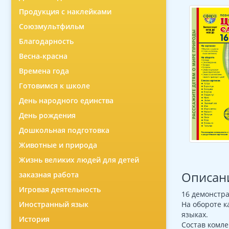
Продукция с наклейками
Союзмультфильм
Благодарность
Весна-красна
Времена года
Готовимся к школе
День народного единства
День рождения
Дошкольная подготовка
Животные и природа
Жизнь великих людей для детей
Описан
заказная работа
Игровая деятельность
16 демонстра
Иностранный язык
На обороте к
языках.
История
Состав комле