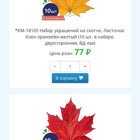
*КМ-18105 Набор украшений на скотче. Листочки.
Клен оранжево-желтый (10 шт. в наборе,
двухсторонняя, ВД-лак)
77
₽
Цена розн:
−
+
В корзину