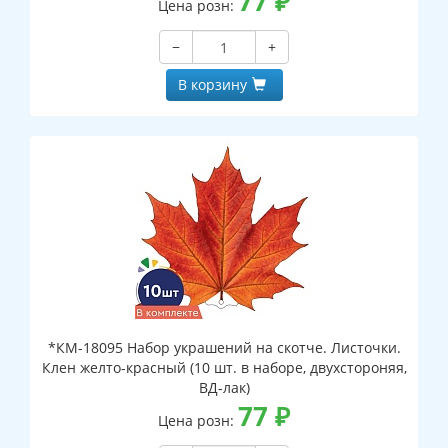
77
₽
Цена розн:
−
+
В корзину
*КМ-18095 Набор украшений на скотче. Листочки.
Клен желто-красный (10 шт. в наборе, двухстороняя,
ВД-лак)
77
₽
Цена розн: