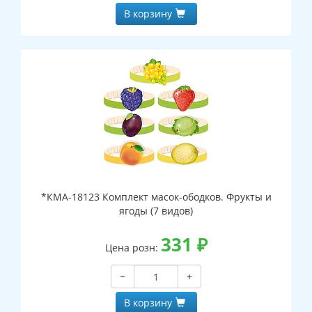
В корзину
*КМА-18123 Комплект масок-ободков. Фрукты и
ягоды (7 видов)
331
₽
Цена розн:
−
+
В корзину