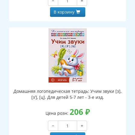
−
+
В корзину
Домашняя логопедическая тетрадь: Учим звуки [з],
[з’], [ц]. Для детей 5-7 лет - 3-е изд.
206
₽
Цена розн:
−
+