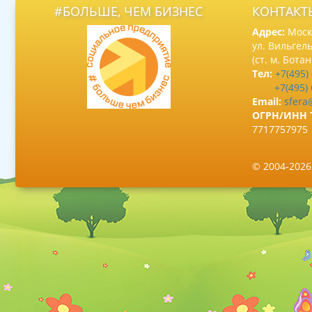
#БОЛЬШЕ, ЧЕМ БИЗНЕС
КОНТАКТ
Адрес:
Москв
ул. Вильгель
(ст. м. Бота
Тел:
+7(495)
+7(495)
Email:
sfera
ОГРН/ИНН 
7717757975
© 2004-202