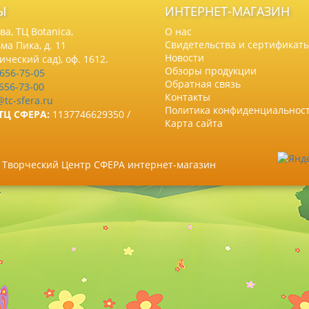
Ы
ИНТЕРНЕТ-МАГАЗИН
а, ТЦ Botanica,
О нас
Свидетельства и сертификат
ма Пика, д. 11
Новости
нический сад), оф. 1612.
Обзоры продукции
 656-75-05
Обратная связь
 656-73-00
Контакты
@tc-sfera.ru
Политика конфиденциальнос
ТЦ СФЕРА:
1137746629350 /
Карта сайта
6 Творческий Центр СФЕРА интернет-магазин