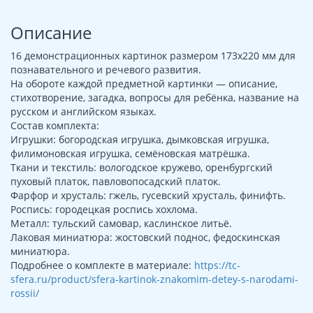
Описание
16 демонстрационных картинок размером 173х220 мм для
познавательного и речевого развития.
На обороте каждой предметной картинки — описание,
стихотворение, загадка, вопросы для ребёнка, название на
русском и английском языках.
Состав комплекта:
Игрушки: богородская игрушка, дымковская игрушка,
филимоновская игрушка, семёновская матрёшка.
Ткани и текстиль: вологодское кружево, оренбургский
пуховый платок, павловопосадский платок.
Фарфор и хрусталь: гжель, гусевский хрусталь, финифть.
Роспись: городецкая роспись хохлома.
Металл: тульский самовар, каслинское литьё.
Лаковая миниатюра: жостовский поднос, федоскинская
миниатюра.
Подробнее о комплекте в материале:
https://tc-
sfera.ru/product/sfera-kartinok-znakomim-detey-s-narodami-
rossii/