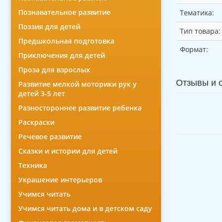
Познавательное развитие
Тематика:
Поэзия для детей
Тип товара:
Предшкольная подготовка
Формат:
Приключения для детей
Проза для взрослых
Отзывы и 
Развитие мелкой моторики рук у
детей 3-5 лет
Разностороннее развитие ребенка
Раскраски
Речевое развитие
Сказки и истории для детей
Техника
Украшение интерьеров
Учимся читать
Учимся читать дома и в детском саду