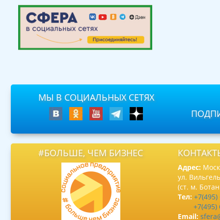
МЫ В СОЦИАЛЬНЫХ СЕТЯХ
ПОДПИ
#БОЛЬШЕ, ЧЕМ БИЗНЕС
КОНТАКТ
Адрес:
Москв
ул. Вильгель
(ст. м. Бота
Тел:
+7(495)
+7(495)
Email:
sfera