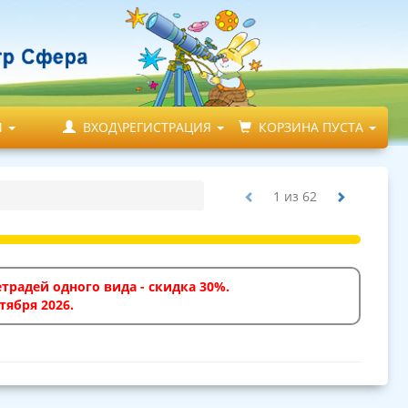
М
ВХОД\РЕГИСТРАЦИЯ
КОРЗИНА ПУСТА
1
из
62
традей одного вида - скидка 30%.
тября 2026.