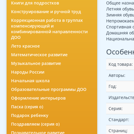
Книги для подростков
Общее назнач
Летняя обувь
Конструирование и ручной труд
Зимняя обувь:
Коррекционная работа в группах
Непромокаема
компенсирующей и
Спортивная о
комбинированной направленности
Домашняя обу
ДОО
Национальная
Лето красное
Особен
Математическое развитие
Музыкальное развитие
Код товара:
Народы России
Авторы:
Начальная школа
Год:
Образовательные программы ДОО
Издательств
Оформление интерьеров
Пасха (серия о)
Серия:
Подарок ребенку
Стандарт:
Поздравляем (серия о)
Страниц:
Познавательное равитие