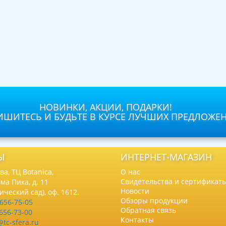
НОВИНКИ, АКЦИИ, ПОДАРКИ!
ШИТЕСЬ И БУДЬТЕ В КУРСЕ ЛУЧШИХ ПРЕДЛОЖЕ
Ы
ИНТЕРНЕТ-МАГАЗИН
а, ТЦ Botanica,
О нас
Свидетельства и сертификат
ма Пика, д. 11
Новости
нический сад), оф. 1612.
Обзоры продукции
 656-75-05
Обратная связь
 656-73-00
Контакты
@tc-sfera.ru