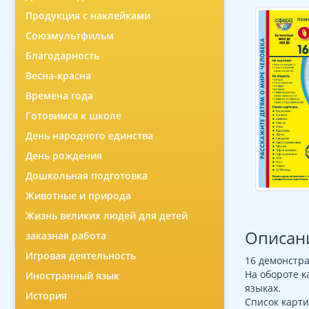
Продукция с наклейками
Союзмультфильм
Благодарность
Весна-красна
Времена года
Готовимся к школе
День народного единства
День рождения
Дошкольная подготовка
Животные и природа
Жизнь великих людей для детей
Описан
заказная работа
Игровая деятельность
16 демонстра
На обороте к
Иностранный язык
языках.
История
Список карти