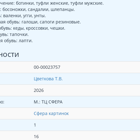
ение: ботинки, туфли женские, туфли мужские.
: босоножки, сандалии, шлепанцы.
 валенки, угги, унты.
я обувь: галоши, сапоги резиновые.
бувь: кеды, кроссовки, чешки.
вь: тапочки.
 обувь: лапти.
ности
00-00023757
Цветкова Т.В.
2026
о:
М.: ТЦ СФЕРА
Сфера картинок
1
16