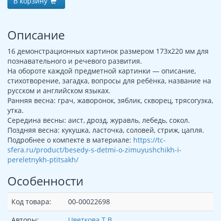
В корзину
Описание
16 демонстрационных картинок размером 173х220 мм для
познавательного и речевого развития.
На обороте каждой предметной картинки — описание,
стихотворение, загадка, вопросы для ребёнка, название на
русском и английском языках.
Ранняя весна: грач, жаворонок, зяблик, скворец, трясогузка,
утка.
Середина весны: аист, дрозд, журавль, лебедь, сокол.
Поздняя весна: кукушка, ласточка, соловей, стриж, цапля.
Подробнее о компекте в материале:
https://tc-
sfera.ru/product/besedy-s-detmi-o-zimuyushchikh-i-
pereletnykh-ptitsakh/
Особенности
Код товара:
00-00022698
Авторы:
Цветкова Т.В.