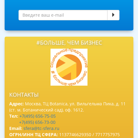
#БОЛЬШЕ, ЧЕМ БИЗНЕС
КОНТАКТЫ
Адрес:
Москва, ТЦ Botanica, ул. Вильгельма Пика, д. 11
(ст. м. Ботанический сад), оф. 1612.
Тел:
+7(495) 656-75-05
+7(495) 656-73-00
Email:
sfera@tc-sfera.ru
ОГРН/ИНН ТЦ СФЕРА:
1137746629350 / 7717757975