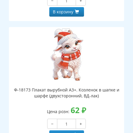
−
+
В корзину
Ф-18173 Плакат вырубной А3+. Козленок в шапке и
шарфе (двухсторонний, ВД-лак)
62
₽
Цена розн:
−
+