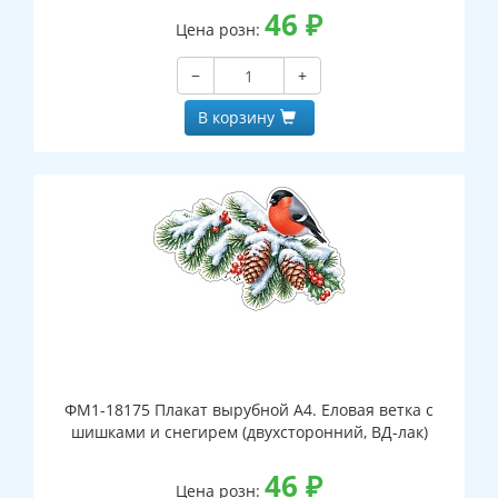
46
₽
Цена розн:
−
+
В корзину
ФМ1-18175 Плакат вырубной А4. Еловая ветка с
шишками и снегирем (двухсторонний, ВД-лак)
46
₽
Цена розн: