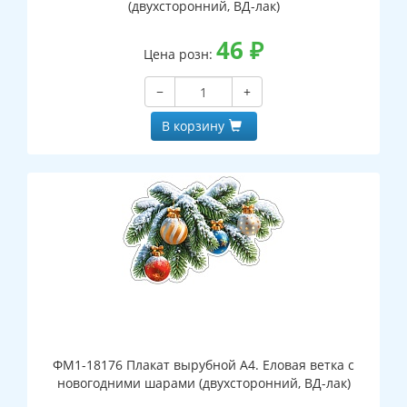
(двухсторонний, ВД-лак)
46
₽
Цена розн:
−
+
В корзину
ФМ1-18176 Плакат вырубной А4. Еловая ветка с
новогодними шарами (двухсторонний, ВД-лак)