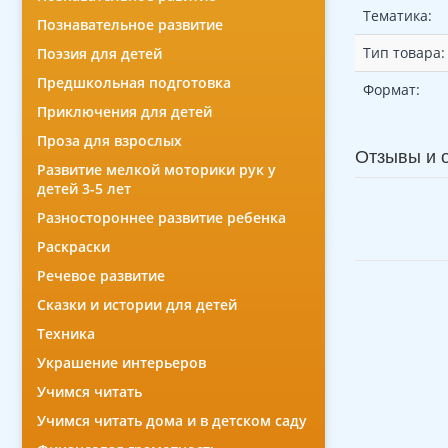
Тематика:
Познавательное развитие
Тип товара:
Поэзия для детей
Предшкольная подготовка
Формат:
Приключения для детей
Проза для взрослых
Отзывы и 
Развитие мелкой моторики рук у
детей 3-5 лет
Разностороннее развитие ребенка
Раскраски
Речевое развитие
Сказки и истории для детей
Техника
Украшение интерьеров
Учимся читать
Учимся читать дома и в детском саду