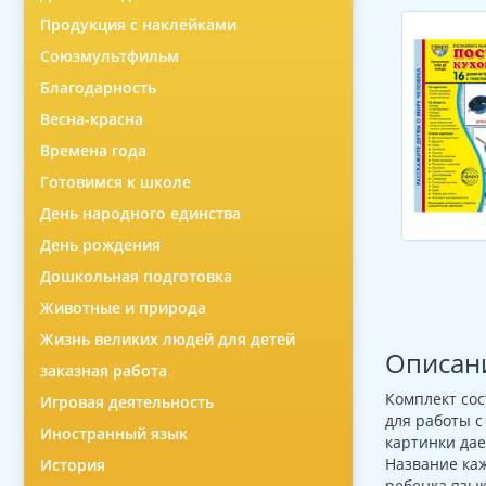
Продукция с наклейками
Союзмультфильм
Благодарность
Весна-красна
Времена года
Готовимся к школе
День народного единства
День рождения
Дошкольная подготовка
Животные и природа
Жизнь великих людей для детей
Описан
заказная работа
Комплект сос
Игровая деятельность
для работы 
Иностранный язык
картинки дае
Название ка
История
ребенка язык