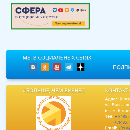
МЫ В СОЦИАЛЬНЫХ СЕТЯХ
ПОДПИ
#БОЛЬШЕ, ЧЕМ БИЗНЕС
КОНТАКТ
Адрес:
Москв
ул. Вильгель
(ст. м. Бота
Тел:
+7(495)
+7(495)
Email:
sfera