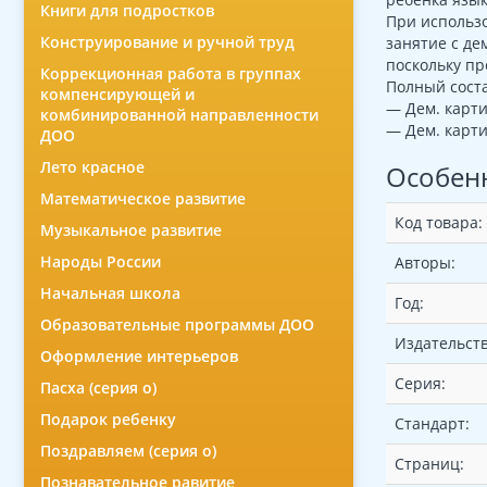
Книги для подростков
При использо
Конструирование и ручной труд
занятие с де
поскольку пр
Коррекционная работа в группах
Полный соста
компенсирующей и
— Дем. карти
комбинированной направленности
— Дем. карти
ДОО
Лето красное
Особен
Математическое развитие
Код товара:
Музыкальное развитие
Народы России
Авторы:
Начальная школа
Год:
Образовательные программы ДОО
Издательств
Оформление интерьеров
Серия:
Пасха (серия о)
Подарок ребенку
Стандарт:
Поздравляем (серия о)
Страниц:
Познавательное равитие