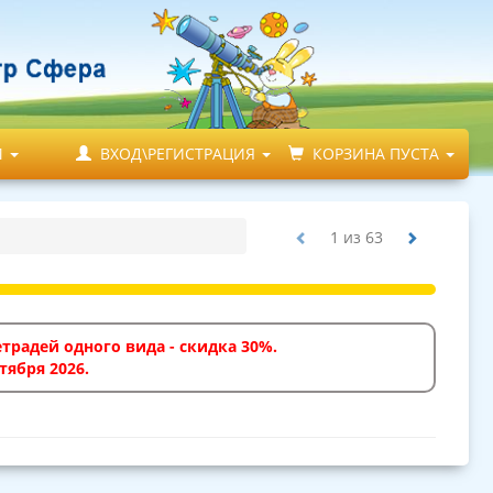
М
ВХОД\РЕГИСТРАЦИЯ
КОРЗИНА ПУСТА
1
из
63
традей одного вида - скидка 30%.
тября 2026.