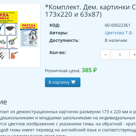
*Комплект. Дем. картинки 
173х220 и 63х87)
КОД:
00-00022361
Авторы:
Цветкова Т.В.
Доступность:
В наличии
Кол-во:
−
+
385
₽
Розничная цена:
В корзину
ие
тоит из демонстрационных картинок размером 173 х 220 мм и 
с дошкольниками и младшими школьниками на индивидуальных и
тся цветное изображение с указанием темы, на обратной - кратк
ждой темы имеет перевод на английский язык и соответствующ
ом и целиком раскрывает тему.