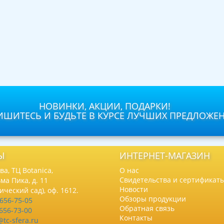
НОВИНКИ, АКЦИИ, ПОДАРКИ!
ШИТЕСЬ И БУДЬТЕ В КУРСЕ ЛУЧШИХ ПРЕДЛОЖЕ
Ы
ИНТЕРНЕТ-МАГАЗИН
а, ТЦ Botanica,
О нас
Свидетельства и сертификат
ма Пика, д. 11
Новости
нический сад), оф. 1612.
Обзоры продукции
 656-75-05
Обратная связь
 656-73-00
Контакты
@tc-sfera.ru