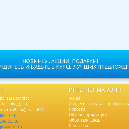
НОВИНКИ, АКЦИИ, ПОДАРКИ!
ШИТЕСЬ И БУДЬТЕ В КУРСЕ ЛУЧШИХ ПРЕДЛОЖЕ
Ы
ИНТЕРНЕТ-МАГАЗИН
а, ТЦ Botanica,
О нас
Свидетельства и сертификат
ма Пика, д. 11
Новости
нический сад), оф. 1612.
Обзоры продукции
 656-75-05
Обратная связь
 656-73-00
Контакты
@tc-sfera.ru