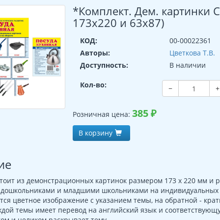
*Комплект. Дем. картинки 
173х220 и 63х87)
КОД:
00-00022361
Авторы:
Цветкова Т.В.
Доступность:
В наличии
Кол-во:
−
+
385
₽
Розничная цена:
В корзину
ие
тоит из демонстрационных картинок размером 173 х 220 мм и 
с дошкольниками и младшими школьниками на индивидуальных и
тся цветное изображение с указанием темы, на обратной - кратк
ждой темы имеет перевод на английский язык и соответствующ
ом и целиком раскрывает тему.