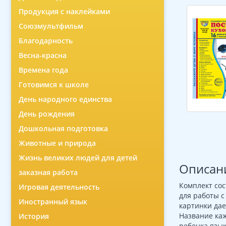
Продукция с наклейками
Союзмультфильм
Благодарность
Весна-красна
Времена года
Готовимся к школе
День народного единства
День рождения
Дошкольная подготовка
Животные и природа
Жизнь великих людей для детей
Описан
заказная работа
Комплект сос
Игровая деятельность
для работы 
Иностранный язык
картинки дае
Название ка
История
ребенка язык