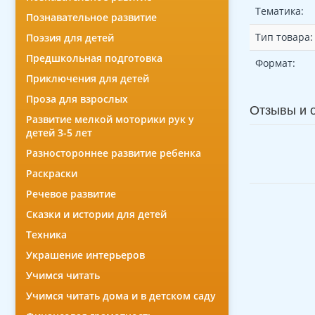
Тематика:
Познавательное развитие
Тип товара:
Поэзия для детей
Предшкольная подготовка
Формат:
Приключения для детей
Проза для взрослых
Отзывы и 
Развитие мелкой моторики рук у
детей 3-5 лет
Разностороннее развитие ребенка
Раскраски
Речевое развитие
Сказки и истории для детей
Техника
Украшение интерьеров
Учимся читать
Учимся читать дома и в детском саду