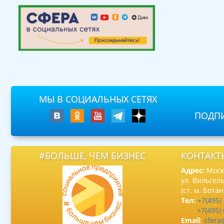
МЫ В СОЦИАЛЬНЫХ СЕТЯХ
ПОДПИ
#БОЛЬШЕ, ЧЕМ БИЗНЕС
КОНТАКТ
Адрес:
Москв
ул. Вильгель
(ст. м. Бота
Тел:
+7(495)
+7(495)
Email:
sfera