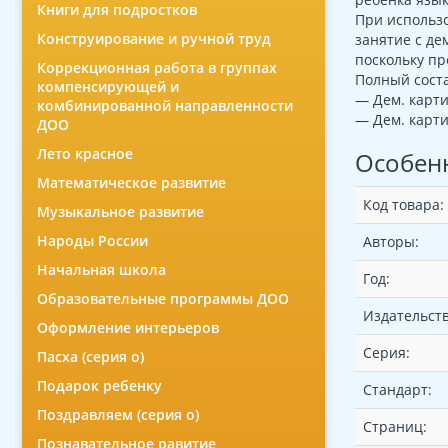
Книги для подростков
При использо
Конструирование и ручной труд
занятие с де
поскольку пр
Коррекционная работа в группах
Полный соста
компенсирующей и
— Дем. карти
комбинированной направленности
— Дем. карти
ДОО
Лето красное
Особен
Математическое развитие
Код товара:
Музыкальное развитие
Народы России
Авторы:
Начальная школа
Год:
Образовательные программы ДОО
Издательств
Оформление интерьеров
Серия:
Пасха (серия о)
Подарок ребенку
Стандарт:
Поздравляем (серия о)
Страниц:
Познавательное равитие