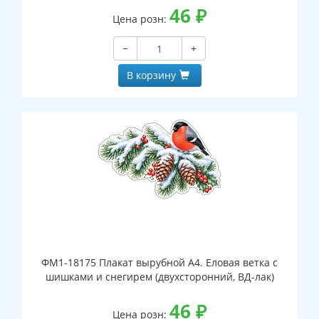
46
₽
Цена розн:
−
+
В корзину
ФМ1-18175 Плакат вырубной А4. Еловая ветка с
шишками и снегирем (двухсторонний, ВД-лак)
46
₽
Цена розн: