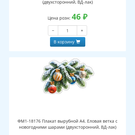
(двухсторонний, ВД-лак)
46
₽
Цена розн:
−
+
В корзину
ФМ1-18176 Плакат вырубной А4. Еловая ветка с
новогодними шарами (двухсторонний, ВД-лак)