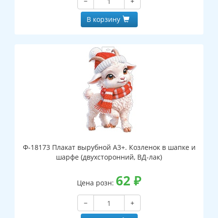
−
+
В корзину
Ф-18173 Плакат вырубной А3+. Козленок в шапке и
шарфе (двухсторонний, ВД-лак)
62
₽
Цена розн:
−
+