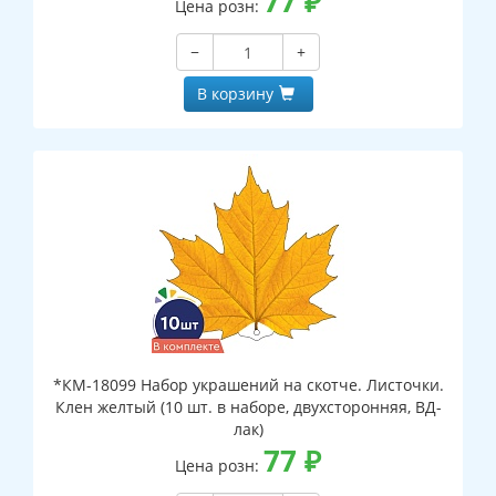
77
₽
Цена розн:
−
+
В корзину
*КМ-18099 Набор украшений на скотче. Листочки.
Клен желтый (10 шт. в наборе, двухсторонняя, ВД-
лак)
77
₽
Цена розн: