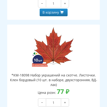
−
+
В корзину
*КМ-18098 Набор украшений на скотче. Листочки.
Клен бордовый (10 шт. в наборе, двухсторонняя, ВД-
лак)
77
₽
Цена розн:
−
+