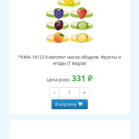
*КМА-18123 Комплект масок-ободков. Фрукты и
ягоды (7 видов)
331
₽
Цена розн:
−
+
В корзину