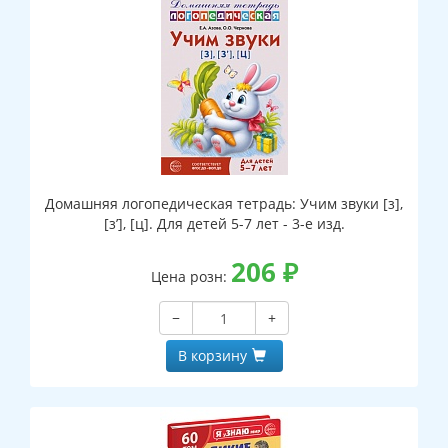
Домашняя логопедическая тетрадь: Учим звуки [з],
[з’], [ц]. Для детей 5-7 лет - 3-е изд.
206
₽
Цена розн:
−
+
В корзину