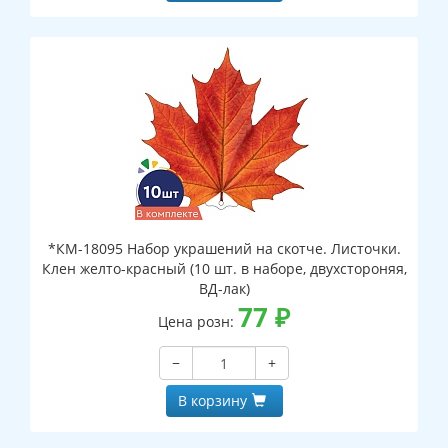
*КМ-18095 Набор украшений на скотче. Листочки.
Клен желто-красный (10 шт. в наборе, двухстороняя,
ВД-лак)
77
₽
Цена розн:
−
+
В корзину