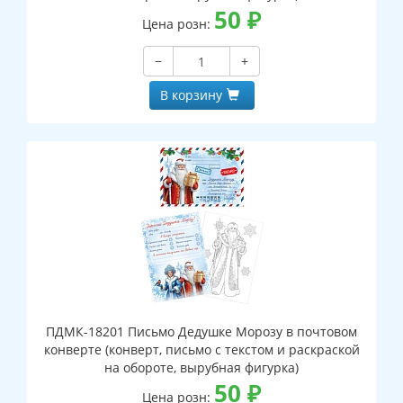
50
₽
Цена розн:
−
+
В корзину
ПДМК-18201 Письмо Дедушке Морозу в почтовом
конверте (конверт, письмо с текстом и раскраской
на обороте, вырубная фигурка)
50
₽
Цена розн: