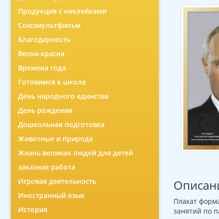
Продукция с наклейками
Союзмультфильм
Благодарность
Весна-красна
Времена года
Готовимся к школе
День народного единства
День рождения
Дошкольная подготовка
Животные и природа
Жизнь великих людей для детей
заказная работа
Игровая деятельность
Описан
Иностранный язык
Плакат форма
История
занятий по 