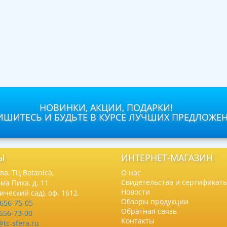
НОВИНКИ, АКЦИИ, ПОДАРКИ!
ШИТЕСЬ И БУДЬТЕ В КУРСЕ ЛУЧШИХ ПРЕДЛОЖЕ
Ы
ИНТЕРНЕТ-МАГАЗИН
а, ТЦ Botanica,
О нас
Свидетельства и сертификат
ма Пика, д. 11
Новости
нический сад), оф. 1612.
Обзоры продукции
 656-75-05
Обратная связь
 656-73-00
Контакты
@tc-sfera.ru