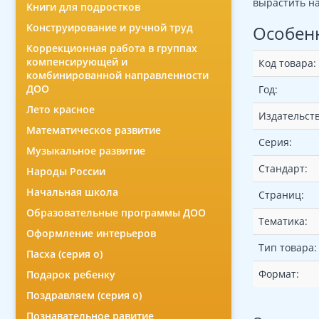
вырастить на
Книги для подростков
Конструирование и ручной труд
Особен
Коррекционная работа в группах
компенсирующей и
Код товара:
комбинированной направленности
ДОО
Год:
Лето красное
Издательств
Математическое развитие
Серия:
Музыкальное развитие
Стандарт:
Народы России
Начальная школа
Страниц:
Образовательные программы ДОО
Тематика:
Оформление интерьеров
Тип товара:
Пасха (серия о)
Формат:
Подарок ребенку
Поздравляем (серия о)
Познавательное равитие