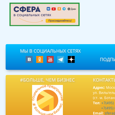
МЫ В СОЦИАЛЬНЫХ СЕТЯХ
ПОДПИ
#БОЛЬШЕ, ЧЕМ БИЗНЕС
КОНТАКТ
Адрес:
Москв
ул. Вильгель
(ст. м. Бота
Тел:
+7(495)
+7(495)
Email:
sfera