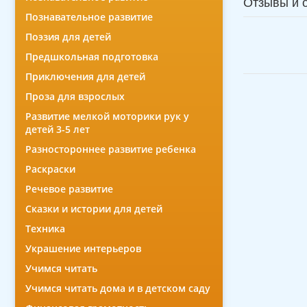
Отзывы и 
Познавательное развитие
Поэзия для детей
Предшкольная подготовка
Приключения для детей
Проза для взрослых
Развитие мелкой моторики рук у
детей 3-5 лет
Разностороннее развитие ребенка
Раскраски
Речевое развитие
Сказки и истории для детей
Техника
Украшение интерьеров
Учимся читать
Учимся читать дома и в детском саду