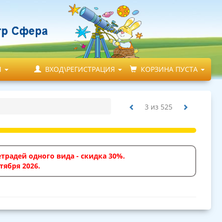
М
ВХОД\РЕГИСТРАЦИЯ
КОРЗИНА ПУСТА
3
из
525
традей одного вида - скидка 30%.
тября 2026.