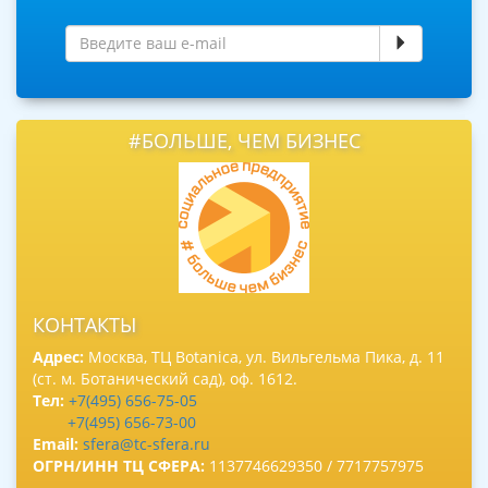
#БОЛЬШЕ, ЧЕМ БИЗНЕС
КОНТАКТЫ
Адрес:
Москва, ТЦ Botanica, ул. Вильгельма Пика, д. 11
(ст. м. Ботанический сад), оф. 1612.
Тел:
+7(495) 656-75-05
+7(495) 656-73-00
Email:
sfera@tc-sfera.ru
ОГРН/ИНН ТЦ СФЕРА:
1137746629350 / 7717757975