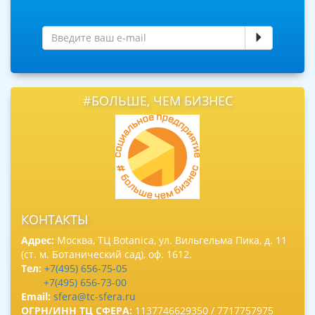
#БОЛЬШЕ, ЧЕМ БИЗНЕС
КОНТАКТЫ
Адрес:
Москва, ТЦ Botanica, ул. Вильгельма Пика, д. 11
(ст. м. Ботанический сад), оф. 1612.
Тел:
+7(495) 656-75-05
+7(495) 656-73-00
Email:
sfera@tc-sfera.ru
ОГРН/ИНН ТЦ СФЕРА:
1137746629350 / 7717757975