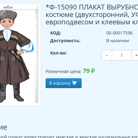
*Ф-15090 ПЛАКАТ ВЫРУБНОЙ
костюме (двухсторонний, У
европодвесом и клеевым к
КОД:
00-00017598
Доступность:
В наличии
Кол-во:
−
+
79
₽
Розничная цена:
В корзину
ие
ной плакат иллюстрирует мужские и женские национальные ко