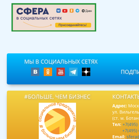
МЫ В СОЦИАЛЬНЫХ СЕТЯХ
ПОДПИ
#БОЛЬШЕ, ЧЕМ БИЗНЕС
КОНТАКТ
Адрес:
Москв
ул. Вильгель
(ст. м. Бота
Тел:
+7(495)
+7(495)
Email:
sfera