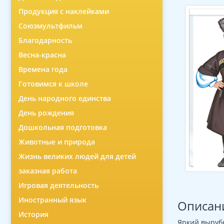
Продукция с наклейками
Союзмультфильм
Благодарность
Весна-красна
Времена года
Готовимся к школе
День народного единства
День рождения
Дошкольная подготовка
Животные и природа
Жизнь великих людей для детей
заказная работа
Игровая деятельность
Иностранный язык
Описан
История
Яркий выруб