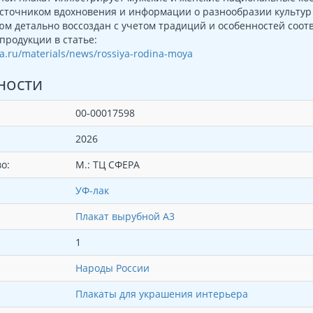
сточником вдохновения и информации о разнообразии культур
м детально воссоздан с учетом традиций и особенностей соот
продукции в статье:
era.ru/materials/news/rossiya-rodina-moya
ности
00-00017598
2026
о:
М.: ТЦ СФЕРА
УФ-лак
Плакат вырубной А3
1
Народы России
Плакаты для украшения интерьера