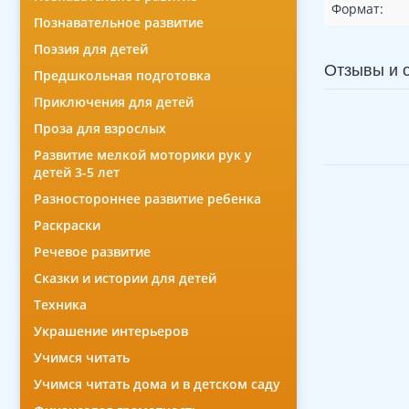
Формат:
Познавательное развитие
Поэзия для детей
Отзывы и 
Предшкольная подготовка
Приключения для детей
Проза для взрослых
Развитие мелкой моторики рук у
детей 3-5 лет
Разностороннее развитие ребенка
Раскраски
Речевое развитие
Сказки и истории для детей
Техника
Украшение интерьеров
Учимся читать
Учимся читать дома и в детском саду