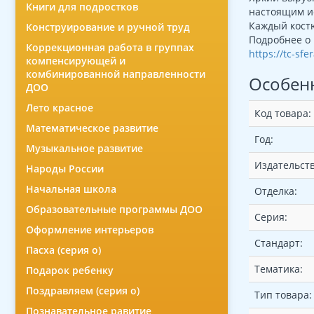
Книги для подростков
настоящим и
Каждый костю
Конструирование и ручной труд
Подробнее о 
Коррекционная работа в группах
https://tc-sf
компенсирующей и
комбинированной направленности
Особен
ДОО
Лето красное
Код товара:
Математическое развитие
Год:
Музыкальное развитие
Издательств
Народы России
Начальная школа
Отделка:
Образовательные программы ДОО
Серия:
Оформление интерьеров
Стандарт:
Пасха (серия о)
Тематика:
Подарок ребенку
Поздравляем (серия о)
Тип товара:
Познавательное равитие