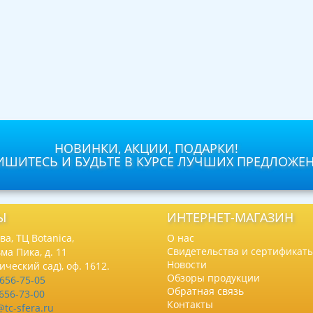
НОВИНКИ, АКЦИИ, ПОДАРКИ!
ШИТЕСЬ И БУДЬТЕ В КУРСЕ ЛУЧШИХ ПРЕДЛОЖЕ
Ы
ИНТЕРНЕТ-МАГАЗИН
а, ТЦ Botanica,
О нас
Свидетельства и сертификат
ма Пика, д. 11
Новости
нический сад), оф. 1612.
Обзоры продукции
 656-75-05
Обратная связь
 656-73-00
Контакты
@tc-sfera.ru