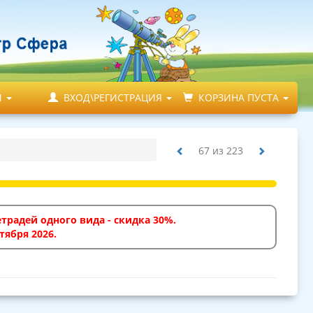
М
ВХОД\РЕГИСТРАЦИЯ
КОРЗИНА ПУСТА
67
из
223
традей одного вида - скидка 30%.
тября 2026.