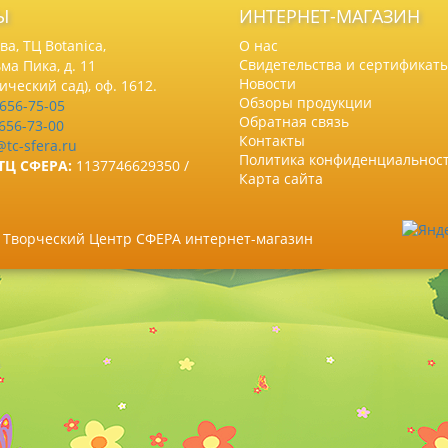
Ы
ИНТЕРНЕТ-МАГАЗИН
а, ТЦ Botanica,
О нас
Свидетельства и сертификат
ма Пика, д. 11
Новости
нический сад), оф. 1612.
Обзоры продукции
 656-75-05
Обратная связь
 656-73-00
Контакты
@tc-sfera.ru
Политика конфиденциальнос
ТЦ СФЕРА:
1137746629350 /
Карта сайта
6 Творческий Центр СФЕРА интернет-магазин