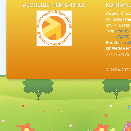
#БОЛЬШЕ, ЧЕМ БИЗНЕС
КОНТАКТ
Адрес:
Москв
ул. Вильгель
(ст. м. Бота
Тел:
+7(495)
+7(495)
Email:
sfera
ОГРН/ИНН 
7717757975
© 2004-202