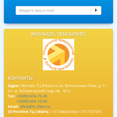
#БОЛЬШЕ, ЧЕМ БИЗНЕС
КОНТАКТЫ
Адрес:
Москва, ТЦ Botanica, ул. Вильгельма Пика, д. 11
(ст. м. Ботанический сад), оф. 1612.
Тел:
+7(495) 656-75-05
+7(495) 656-73-00
Email:
sfera@tc-sfera.ru
ОГРН/ИНН ТЦ СФЕРА:
1137746629350 / 7717757975