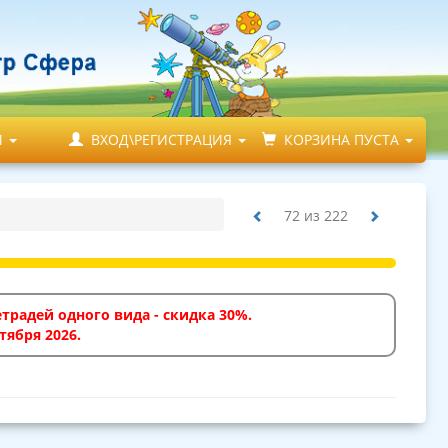
М
ВХОД\РЕГИСТРАЦИЯ
КОРЗИНА ПУСТА
72
из
222
традей одного вида - скидка 30%.
тября 2026.