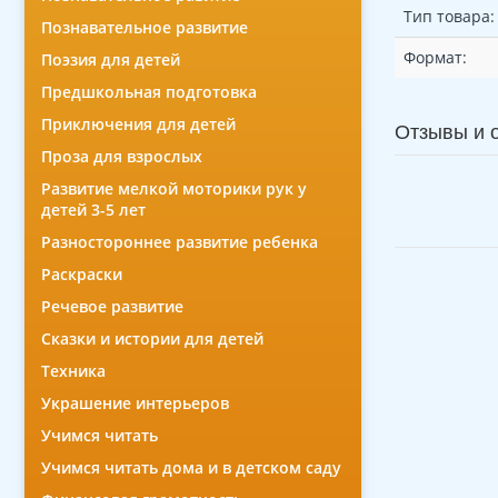
Тип товара:
Познавательное развитие
Формат:
Поэзия для детей
Предшкольная подготовка
Приключения для детей
Отзывы и 
Проза для взрослых
Развитие мелкой моторики рук у
детей 3-5 лет
Разностороннее развитие ребенка
Раскраски
Речевое развитие
Сказки и истории для детей
Техника
Украшение интерьеров
Учимся читать
Учимся читать дома и в детском саду