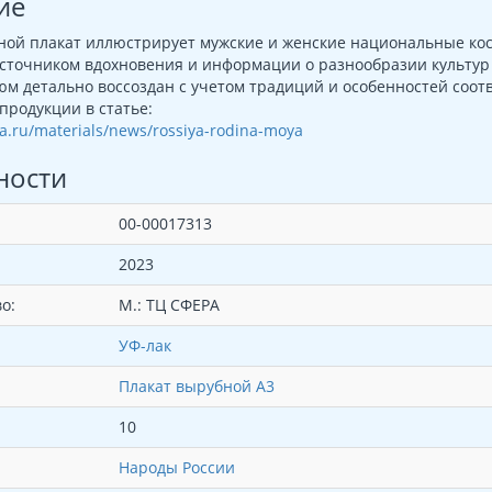
ие
ной плакат иллюстрирует мужские и женские национальные ко
сточником вдохновения и информации о разнообразии культур
м детально воссоздан с учетом традиций и особенностей соот
продукции в статье:
era.ru/materials/news/rossiya-rodina-moya
ности
00-00017313
2023
о:
М.: ТЦ СФЕРА
УФ-лак
Плакат вырубной А3
10
Народы России