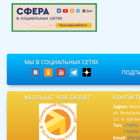
МЫ В СОЦИАЛЬНЫХ СЕТЯХ
ПОДПИ
#БОЛЬШЕ, ЧЕМ БИЗНЕС
КОНТАКТ
Адрес:
Москв
ул. Вильгель
(ст. м. Бота
Тел:
+7(495)
+7(495)
Email:
sfera