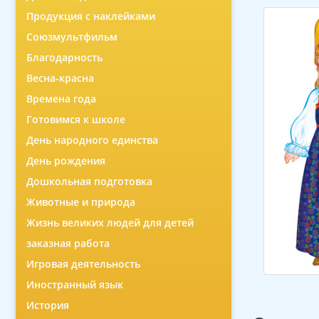
Продукция с наклейками
Союзмультфильм
Благодарность
Весна-красна
Времена года
Готовимся к школе
День народного единства
День рождения
Дошкольная подготовка
Животные и природа
Жизнь великих людей для детей
заказная работа
Игровая деятельность
Иностранный язык
История