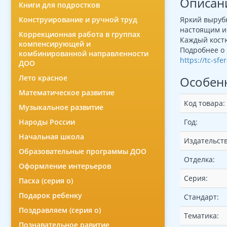
Описан
Книги для подростков
Конструирование и ручной труд
Яркий выруб
настоящим и
Коррекционная работа в группах
Каждый костю
компенсирующей и
Подробнее о 
комбинированной направленности
https://tc-sf
ДОО
Лето красное
Особен
Математическое развитие
Код товара:
Музыкальное развитие
Народы России
Год:
Начальная школа
Издательств
Образовательные программы ДОО
Отделка:
Оформление интерьеров
Серия:
Пасха (серия о)
Подарок ребенку
Стандарт:
Поздравляем (серия о)
Тематика:
Познавательное равитие