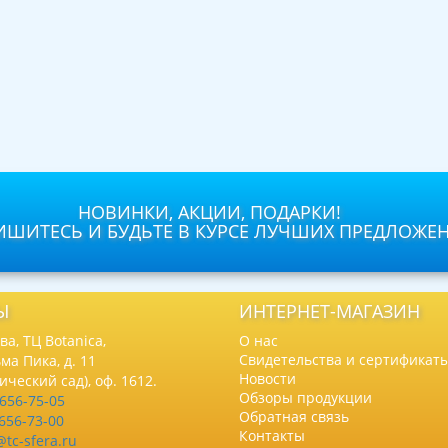
НОВИНКИ, АКЦИИ, ПОДАРКИ!
ШИТЕСЬ И БУДЬТЕ В КУРСЕ ЛУЧШИХ ПРЕДЛОЖЕ
Ы
ИНТЕРНЕТ-МАГАЗИН
а, ТЦ Botanica,
О нас
Свидетельства и сертификат
ма Пика, д. 11
Новости
нический сад), оф. 1612.
Обзоры продукции
 656-75-05
Обратная связь
 656-73-00
Контакты
@tc-sfera.ru