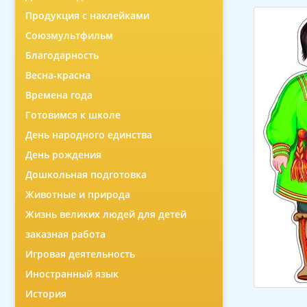
Продукция с наклейками
Союзмультфильм
Благодарность
Весна-красна
Времена года
Готовимся к школе
День народного единства
День рождения
Дошкольная подготовка
Животные и природа
Жизнь великих людей для детей
заказная работа
Игровая деятельность
Иностранный язык
История