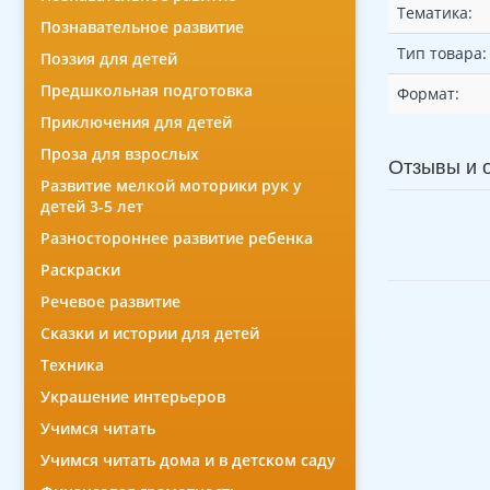
Тематика:
Познавательное развитие
Тип товара:
Поэзия для детей
Предшкольная подготовка
Формат:
Приключения для детей
Проза для взрослых
Отзывы и 
Развитие мелкой моторики рук у
детей 3-5 лет
Разностороннее развитие ребенка
Раскраски
Речевое развитие
Сказки и истории для детей
Техника
Украшение интерьеров
Учимся читать
Учимся читать дома и в детском саду