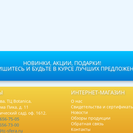
НОВИНКИ, АКЦИИ, ПОДАРКИ!
ШИТЕСЬ И БУДЬТЕ В КУРСЕ ЛУЧШИХ ПРЕДЛОЖЕ
Ы
ИНТЕРНЕТ-МАГАЗИН
а, ТЦ Botanica,
О нас
Свидетельства и сертификат
ма Пика, д. 11
Новости
нический сад), оф. 1612.
Обзоры продукции
 656-75-05
Обратная связь
 656-73-00
Контакты
@tc-sfera.ru