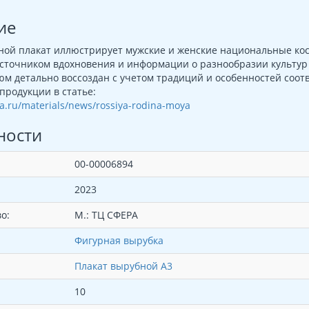
ие
ной плакат иллюстрирует мужские и женские национальные ко
сточником вдохновения и информации о разнообразии культур
м детально воссоздан с учетом традиций и особенностей соот
продукции в статье:
era.ru/materials/news/rossiya-rodina-moya
ности
00-00006894
2023
о:
М.: ТЦ СФЕРА
Фигурная вырубка
Плакат вырубной А3
10