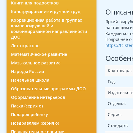
Книги для подростков
Описан
Конструирование и ручной труд
Коррекционная работа в группах
Яркий выруб
компенсирующей и
настоящим и
комбинированной направленности
Каждый костю
ДОО
Подробнее о 
https://tc-sf
Лето красное
Математическое развитие
Особен
Музыкальное развитие
Код товара:
Народы России
Начальная школа
Год:
Образовательные программы ДОО
Издательств
Оформление интерьеров
Отделка:
Пасха (серия о)
Подарок ребенку
Серия:
Поздравляем (серия о)
Стандарт:
Познавательное равитие