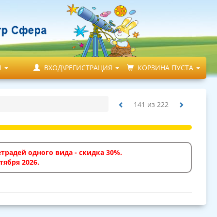
М
ВХОД\РЕГИСТРАЦИЯ
КОРЗИНА ПУСТА
141
из
222
традей одного вида - скидка 30%.
тября 2026.