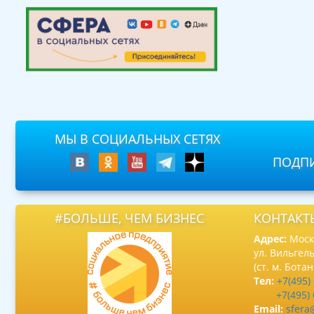
МЫ В СОЦИАЛЬНЫХ СЕТЯХ
ПОДПИ
#БОЛЬШЕ, ЧЕМ БИЗНЕС
КОНТАКТ
Адрес:
Москв
ул. Вильгель
(ст. м. Бота
Тел:
+7(495)
+7(495)
Email:
sfera