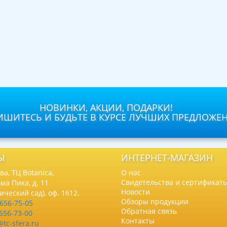
НОВИНКИ, АКЦИИ, ПОДАРКИ!
ШИТЕСЬ И БУДЬТЕ В КУРСЕ ЛУЧШИХ ПРЕДЛОЖЕ
Ы
ИНТЕРНЕТ-МАГАЗИН
а, ТЦ Botanica,
О нас
Свидетельства и сертификат
ма Пика, д. 11
Новости
нический сад), оф. 1612.
Обзоры продукции
 656-75-05
Обратная связь
 656-73-00
Контакты
@tc-sfera.ru