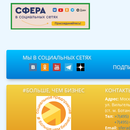
МЫ В СОЦИАЛЬНЫХ СЕТЯХ
ПОДПИ
#БОЛЬШЕ, ЧЕМ БИЗНЕС
КОНТАКТ
Адрес:
Москв
ул. Вильгель
(ст. м. Бота
Тел:
+7(495)
+7(495)
Email:
sfera