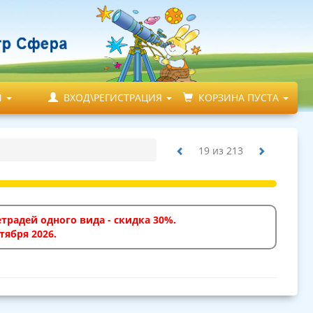
М
ВХОД\РЕГИСТРАЦИЯ
КОРЗИНА ПУСТА
19
из
213
традей одного вида - скидка 30%.
тября 2026.