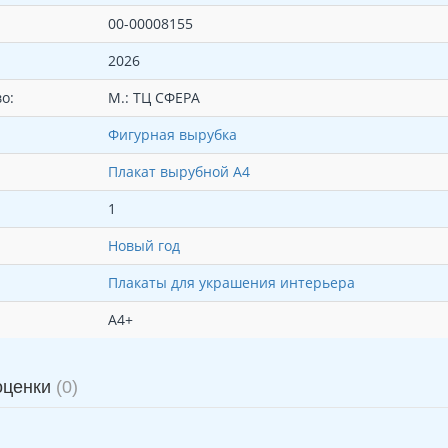
00-00008155
2026
о:
М.: ТЦ СФЕРА
Фигурная вырубка
Плакат вырубной А4
1
Новый год
Плакаты для украшения интерьера
А4+
оценки
(0)