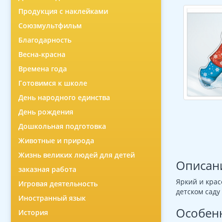
Продукция с наклейками
Союзмультфильм
Благодарность
Весна-красна
Времена года
Готовимся к школе
День народного единства
День рождения
Дошкольная подготовка
Животные и природа
Жизнь великих людей для детей
Описан
заказная работа
Яркий и крас
Игровая деятельность
детском саду
Иностранный язык
Особен
История