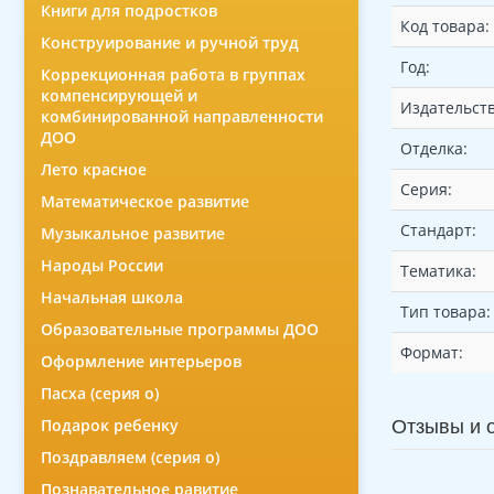
Книги для подростков
Код товара:
Конструирование и ручной труд
Год:
Коррекционная работа в группах
компенсирующей и
Издательств
комбинированной направленности
ДОО
Отделка:
Лето красное
Серия:
Математическое развитие
Стандарт:
Музыкальное развитие
Народы России
Тематика:
Начальная школа
Тип товара:
Образовательные программы ДОО
Формат:
Оформление интерьеров
Пасха (серия о)
Подарок ребенку
Отзывы и 
Поздравляем (серия о)
Познавательное равитие