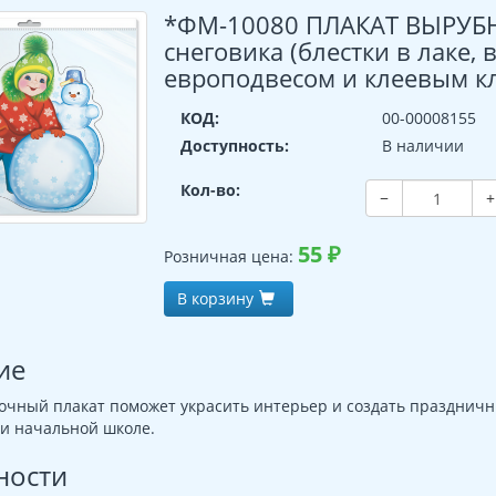
*ФМ-10080 ПЛАКАТ ВЫРУБН
снеговика (блестки в лаке,
европодвесом и клеевым к
КОД:
00-00008155
Доступность:
В наличии
Кол-во:
−
+
55
₽
Розничная цена:
В корзину
ие
очный плакат поможет украсить интерьер и создать праздничн
 и начальной школе.
ности