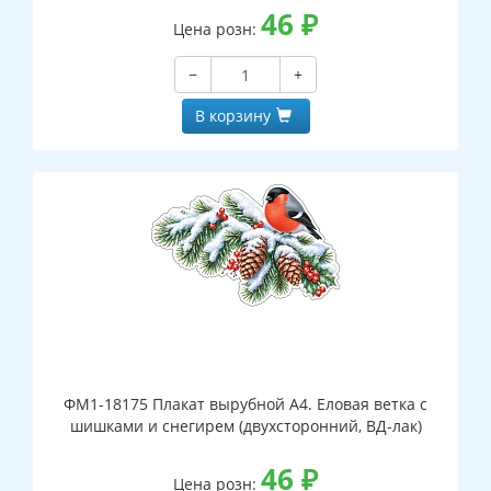
46
₽
Цена розн:
−
+
В корзину
ФМ1-18175 Плакат вырубной А4. Еловая ветка с
шишками и снегирем (двухсторонний, ВД-лак)
46
₽
Цена розн: