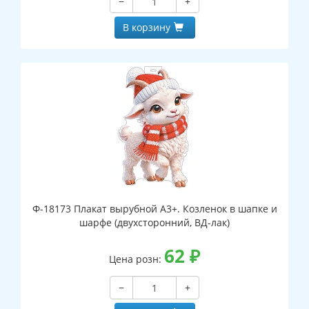
−
+
В корзину
Ф-18173 Плакат вырубной А3+. Козленок в шапке и
шарфе (двухсторонний, ВД-лак)
62
₽
Цена розн:
−
+