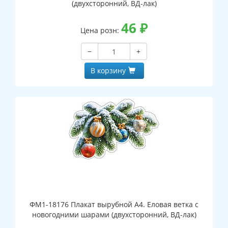
(двухсторонний, ВД-лак)
46
₽
Цена розн:
−
+
В корзину
ФМ1-18176 Плакат вырубной А4. Еловая ветка с
новогодними шарами (двухсторонний, ВД-лак)