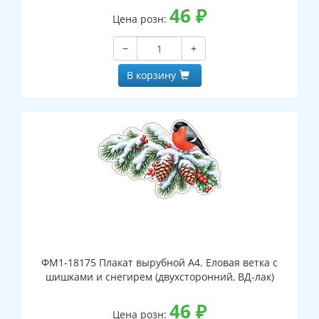
46
₽
Цена розн:
−
+
В корзину
ФМ1-18175 Плакат вырубной А4. Еловая ветка с
шишками и снегирем (двухсторонний, ВД-лак)
46
₽
Цена розн: