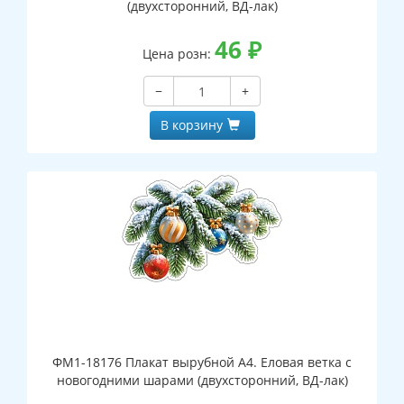
(двухсторонний, ВД-лак)
46
₽
Цена розн:
−
+
В корзину
ФМ1-18176 Плакат вырубной А4. Еловая ветка с
новогодними шарами (двухсторонний, ВД-лак)