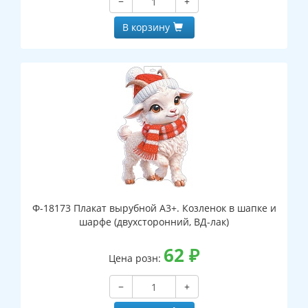
−
+
В корзину
Ф-18173 Плакат вырубной А3+. Козленок в шапке и
шарфе (двухсторонний, ВД-лак)
62
₽
Цена розн:
−
+