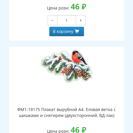
46
₽
Цена розн:
−
+
В корзину
ФМ1-18175 Плакат вырубной А4. Еловая ветка с
шишками и снегирем (двухсторонний, ВД-лак)
46
₽
Цена розн: