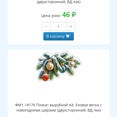
(двухсторонний, ВД-лак)
46
₽
Цена розн:
−
+
В корзину
ФМ1-18176 Плакат вырубной А4. Еловая ветка с
новогодними шарами (двухсторонний, ВД-лак)