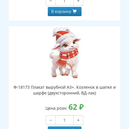
−
+
В корзину
Ф-18173 Плакат вырубной А3+. Козленок в шапке и
шарфе (двухсторонний, ВД-лак)
62
₽
Цена розн:
−
+