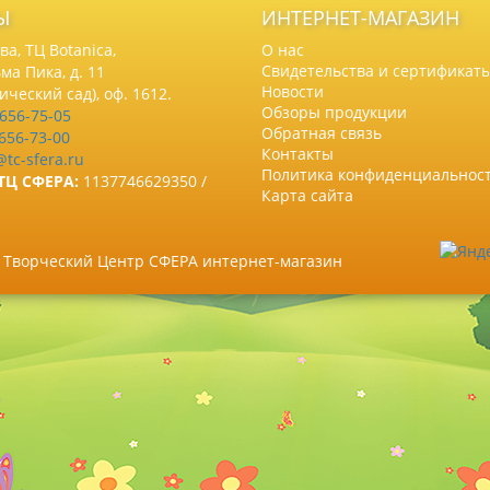
Ы
ИНТЕРНЕТ-МАГАЗИН
а, ТЦ Botanica,
О нас
Свидетельства и сертификат
ма Пика, д. 11
Новости
нический сад), оф. 1612.
Обзоры продукции
 656-75-05
Обратная связь
 656-73-00
Контакты
@tc-sfera.ru
Политика конфиденциальнос
ТЦ СФЕРА:
1137746629350 /
Карта сайта
6 Творческий Центр СФЕРА интернет-магазин