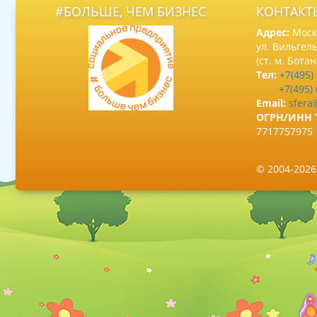
#БОЛЬШЕ, ЧЕМ БИЗНЕС
КОНТАКТ
Адрес:
Москв
ул. Вильгель
(ст. м. Бота
Тел:
+7(495)
+7(495)
Email:
sfera
ОГРН/ИНН 
7717757975
© 2004-202