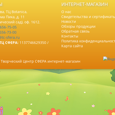
Ы
ИНТЕРНЕТ-МАГАЗИН
а, ТЦ Botanica,
О нас
Свидетельства и сертификат
ма Пика, д. 11
Новости
нический сад), оф. 1612.
Обзоры продукции
 656-75-05
Обратная связь
 656-73-00
Контакты
@tc-sfera.ru
Политика конфиденциальнос
ТЦ СФЕРА:
1137746629350 /
Карта сайта
6 Творческий Центр СФЕРА интернет-магазин