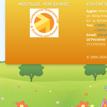
#БОЛЬШЕ, ЧЕМ БИЗНЕС
КОНТАКТ
Адрес:
Москв
ул. Вильгель
(ст. м. Бота
Тел:
+7(495)
+7(495)
Email:
sfera
ОГРН/ИНН 
7717757975
© 2004-202