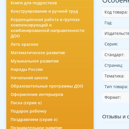
Книги для подростков
Конструирование и ручной труд
Код товара:
Коррекционная работа в группах
Год:
компенсирующей и
комбинированной направленности
Издательств
ДОО
Серия:
Лето красное
Математическое развитие
Стандарт:
Музыкальное развитие
Страниц:
Народы России
Тематика:
Начальная школа
Образовательные программы ДОО
Тип товара:
Оформление интерьеров
Формат:
Пасха (серия о)
Подарок ребенку
Отзывы и 
Поздравляем (серия о)
Познавательное равитие