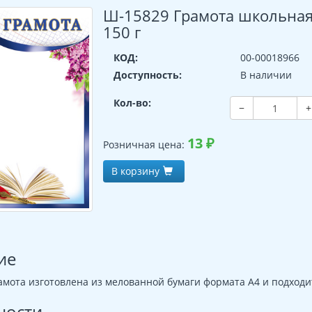
Ш-15829 Грамота школьная 
150 г
КОД:
00-00018966
Доступность:
В наличии
Кол-во:
−
+
13
₽
Розничная цена:
В корзину
ие
мота изготовлена из мелованной бумаги формата А4 и подходи
ности