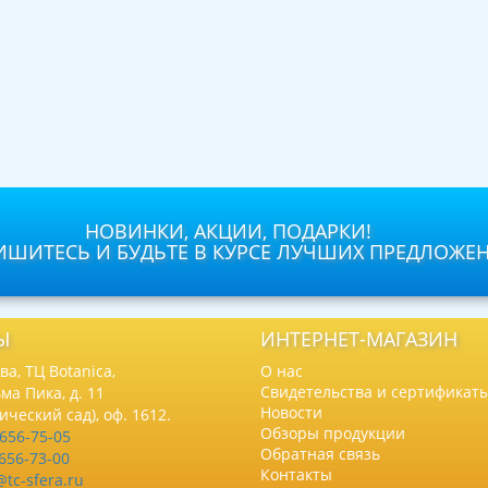
НОВИНКИ, АКЦИИ, ПОДАРКИ!
ШИТЕСЬ И БУДЬТЕ В КУРСЕ ЛУЧШИХ ПРЕДЛОЖЕ
Ы
ИНТЕРНЕТ-МАГАЗИН
а, ТЦ Botanica,
О нас
Свидетельства и сертификат
ма Пика, д. 11
Новости
нический сад), оф. 1612.
Обзоры продукции
 656-75-05
Обратная связь
 656-73-00
Контакты
@tc-sfera.ru