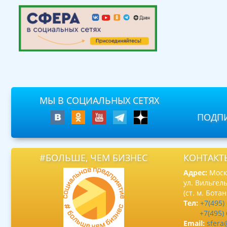
МЫ В СОЦИАЛЬНЫХ СЕТЯХ
ПОДПИ
#БОЛЬШЕ, ЧЕМ БИЗНЕС
КОНТАКТ
Адрес:
Москв
ул. Вильгель
(ст. м. Бота
Тел:
+7(495)
+7(495)
Email:
sfera