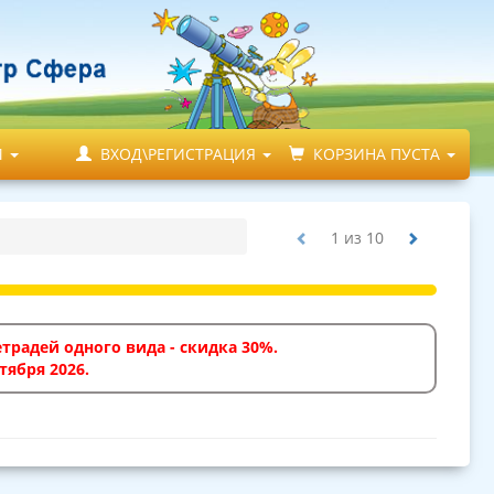
М
ВХОД\РЕГИСТРАЦИЯ
КОРЗИНА ПУСТА
1
из
10
традей одного вида - скидка 30%.
тября 2026.